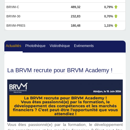
BRVM-C
489,32
0,79%
BRVM-30
232,83
0,70%
BRVM-PRES
180,48
1,15%
Actualités
Photothèque
Vidéothèque
Evénements
La BRVM recrute pour BRVM Academy !
Vous êtes passionné(e) par la formation, le développement