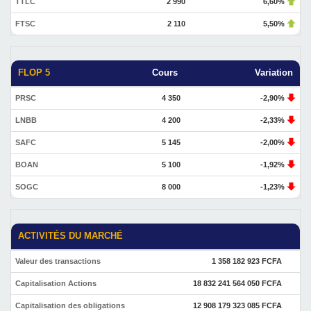
TTLC
2 990
6,60%
FTSC
2 110
5,50%
FLOP 5
Cours
Variation
PRSC
4 350
-2,90%
LNBB
4 200
-2,33%
SAFC
5 145
-2,00%
BOAN
5 100
-1,92%
SOGC
8 000
-1,23%
ACTIVITÉS DU MARCHÉ
Valeur des transactions
1 358 182 923 FCFA
Capitalisation Actions
18 832 241 564 050 FCFA
Capitalisation des obligations
12 908 179 323 085 FCFA