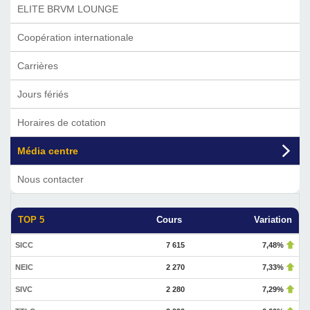
ELITE BRVM LOUNGE
Coopération internationale
Carrières
Jours fériés
Horaires de cotation
Média centre
Nous contacter
TOP 5
Cours
Variation
SICC
7 615
7,48%
NEIC
2 270
7,33%
SIVC
2 280
7,29%