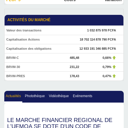
ACTIVITÉS DU MARCHÉ
Valeur des transactions
1 032 875 978 FCFA
Capitalisation Actions
18 702 114 878 790 FCFA
Capitalisation des obligations
12 933 191 346 885 FCFA
BRVM-C
485,48
0,66%
BRVM-30
231,22
0,79%
BRVM-PRES
178,43
0,47%
Actualités
Photothèque
Vidéothèque
Evénements
LE MARCHE FINANCIER REGIONAL DE
L'UEMOA SE DOTE D'UN CODE DE