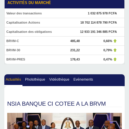
ACTIVITÉS DU MARCHÉ
Valeur des transactions
1 032 875 978 FCFA
Capitalisation Actions
18 702 114 878 790 FCFA
Capitalisation des obligations
12 933 191 346 885 FCFA
BRVM-C
485,48
0,66%
BRVM-30
231,22
0,79%
BRVM-PRES
178,43
0,47%
Actualités
Photothèque
Vidéothèque
Evénements
NSIA BANQUE CI COTEE A LA BRVM