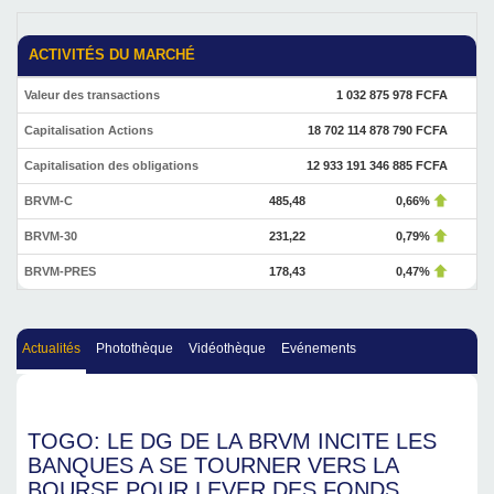
ACTIVITÉS DU MARCHÉ
Valeur des transactions
1 032 875 978 FCFA
Capitalisation Actions
18 702 114 878 790 FCFA
Capitalisation des obligations
12 933 191 346 885 FCFA
BRVM-C
485,48
0,66%
BRVM-30
231,22
0,79%
BRVM-PRES
178,43
0,47%
Actualités
Photothèque
Vidéothèque
Evénements
TOGO: LE DG DE LA BRVM INCITE LES
BANQUES A SE TOURNER VERS LA
BOURSE POUR LEVER DES FONDS