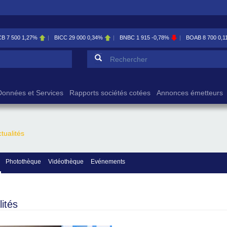
CB
7 500
1,27%
BICC
29 000
0,34%
BNBC
1 915
-0,78%
BOAB
8 700
0,1
Formulaire de reche
Rechercher
Données et Services
Rapports sociétés cotées
Annonces émetteurs
tualités
Photothèque
Vidéothèque
Evénements
lités