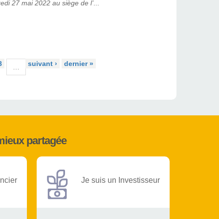
di 27 mai 2022 au siège de l’
...
8
suivant ›
dernier »
…
mieux partagée
ncier
Je suis un Investisseur