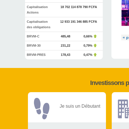
Capitalisation
18 702 114 878 790 FCFA
Actions
Capitalisation
12 933 191 346 885 FCFA
des obligations
BRVM-C
485,48
0,66%
« p
BRVM-30
231,22
0,79%
BRVM-PRES
178,43
0,47%
Investissons 
Je suis un Débutant