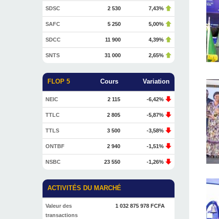
SDSC
2 530
7,43%
SAFC
5 250
5,00%
SDCC
11 900
4,39%
SNTS
31 000
2,65%
FLOP 5
Cours
Variation
NEIC
2 115
-6,42%
TTLC
2 805
-5,87%
TTLS
3 500
-3,58%
ONTBF
2 940
-1,51%
NSBC
23 550
-1,26%
ACTIVITÉS DU MARCHÉ
Valeur des
1 032 875 978 FCFA
transactions