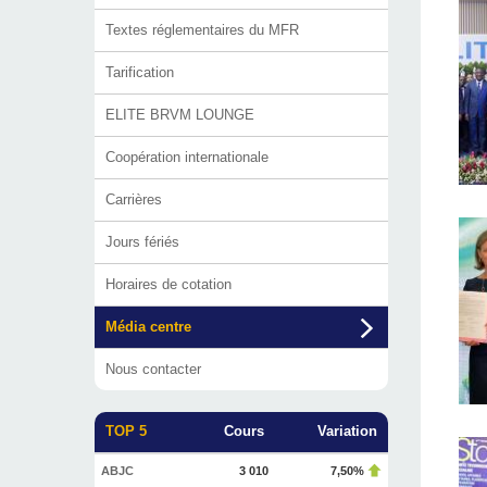
Textes réglementaires du MFR
Tarification
ELITE BRVM LOUNGE
Coopération internationale
Carrières
Jours fériés
Horaires de cotation
Média centre
Nous contacter
TOP 5
Cours
Variation
ABJC
3 010
7,50%