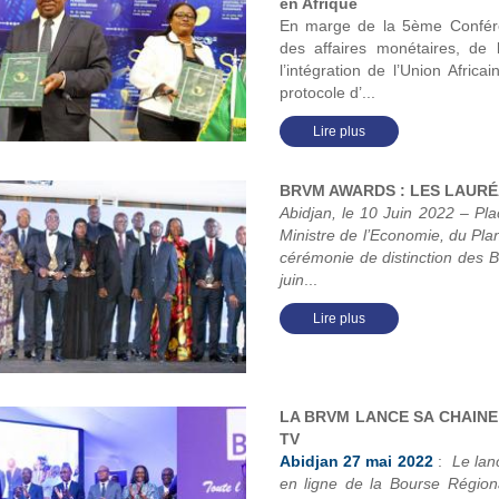
en Afrique
En marge de la 5ème Confére
des affaires monétaires, de 
l’intégration de l’Union Afric
protocole d’...
Lire plus
BRVM AWARDS : LES LAURÉA
Abidjan, le 10 Juin 2022 – P
Ministre de l’Economie, du Pla
cérémonie de distinction des
juin
...
Lire plus
LA BRVM LANCE SA CHAINE
TV
Abidjan 27 mai 2022
:
Le lan
en ligne de la Bourse Régio