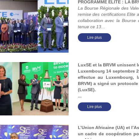
PROGRAMME ELITE : LA BR
La Bourse Régionale des Vale
remise des certifications Eli
collaboration avec la Bourse
tenue ce 13
...
Lire plus
LuxSE et la BRVM unissent le
Luxembourg 14 septembre 2022
effectue au Luxembourg, l
BRVM) a signé un protocole
(LuxSE).
...
Lire plus
L’Union Africaine (UA) et l’
un cadre de coopération po