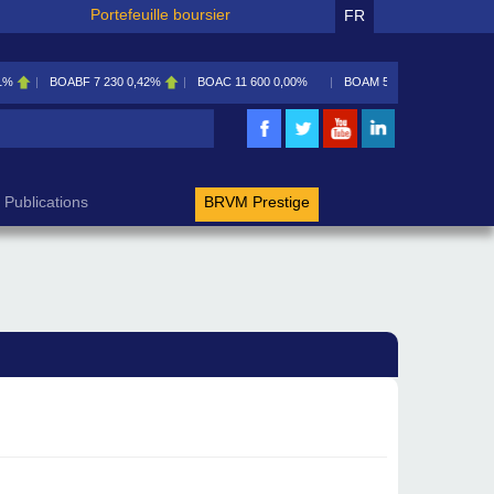
Portefeuille boursier
FR
1%
BOABF
7 230
0,42%
BOAC
11 600
0,00%
BOAM
5 585
0,09%
rche
Publications
BRVM Prestige