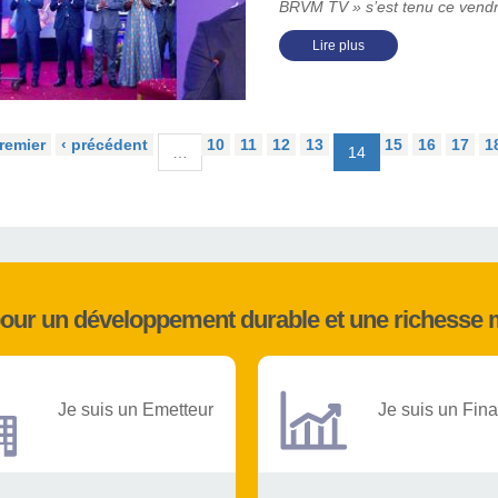
BRVM TV » s’est tenu ce vendre
Lire plus
remier
‹ précédent
10
11
12
13
15
16
17
1
…
14
pour un développement durable et une richesse 
Je suis un Emetteur
Je suis un Fina