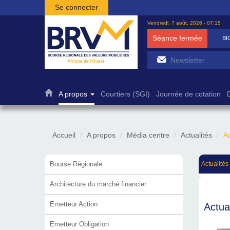
Aller au contenu principal
Se connecter
Vendredi, 7 août, 2026 - 07:15
Séance fermée
BI
A propos
Courtiers (SGI)
Journée de cotation
Accueil
A propos
Média centre
Actualités
Ac
Bourse Régionale
Actualités
Architecture du marché financier
Emetteur Action
Actua
Emetteur Obligation