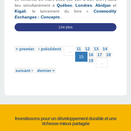
lieu simultanément à
Québec
,
Londres
,
Abidjan
et
Kigali
, le lancement du livre «
Commodity
Exchanges : Concepts
...
Lire plus
« premier
‹ précédent
11
12
13
14
…
16
17
18
15
19
…
suivant ›
dernier »
Investissons pour un développement durable et une
richesse mieux partagée