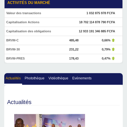
ACTIVITÉS DU MARCHÉ
Valeur des transactions
1 032 875 978 FCFA
Capitalisation Actions
18 702 114 878 790 FCFA
Capitalisation des obligations
12 933 191 346 885 FCFA
BRVM-C
485,48
0,66%
BRVM-30
231,22
0,79%
BRVM-PRES
178,43
0,47%
Actualités
Photothèque
Vidéothèque
Evénements
Actualités