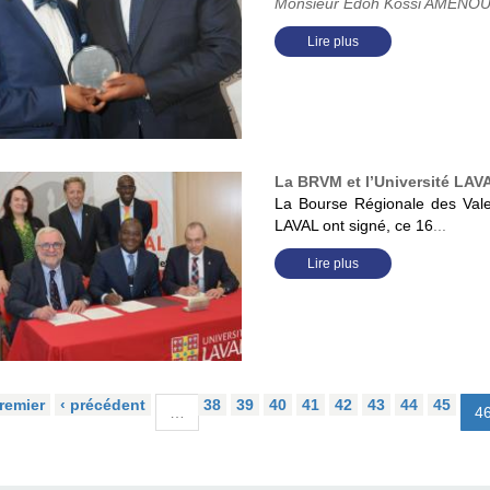
Monsieur Edoh Kossi AMENOUNV
Lire plus
La BRVM et l’Université LAV
La Bourse Régionale des Vale
LAVAL ont signé, ce 16
...
Lire plus
remier
‹ précédent
38
39
40
41
42
43
44
45
…
4