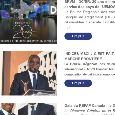
BRVM - DC/BR, 20 ans d'inn
service des pays de l'UEMO
La Bourse Régionale des Valeu
Banque de Règlement (DC/BR
l’Assemblée Générale Consti
huit...
Lire plus
INDICES MSCI : C’EST FAI
MARCHE FRONTIERE
La Bourse Régionale des Valeur
international « MSCI Frontier Mar
composition de cet indice annoncé
Lire plus
Gala du REPAF Canada : le 
Le Directeur Général de la 