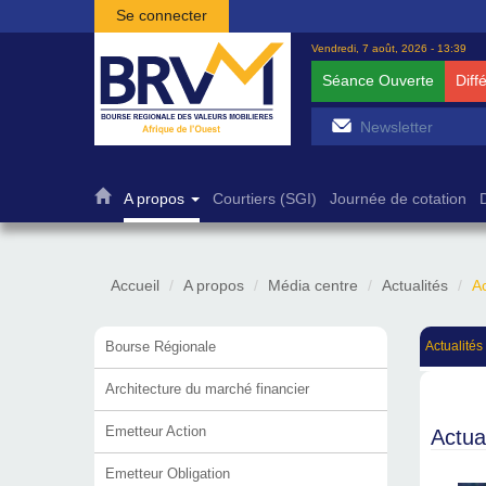
Aller au contenu principal
Se connecter
Vendredi, 7 août, 2026 - 13:39
Séance Ouverte
Diff
A propos
Courtiers (SGI)
Journée de cotation
Accueil
A propos
Média centre
Actualités
Ac
Bourse Régionale
Actualités
Architecture du marché financier
Emetteur Action
Actua
Emetteur Obligation