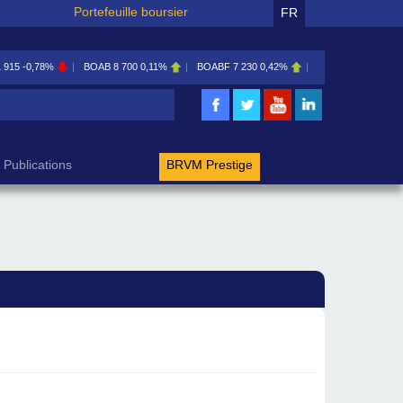
Portefeuille boursier
FR
1 915
-0,78%
BOAB
8 700
0,11%
BOABF
7 230
0,42%
BOAC
11 600
0,00
rche
Publications
BRVM Prestige