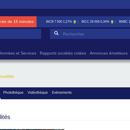
érée de 15 minutes
BICB
7 500
1,27%
BICC
29 000
0,34%
BNBC
Formulaire de reche
Rechercher
Données et Services
Rapports sociétés cotées
Annonces émetteurs
tualités
Photothèque
Vidéothèque
Evénements
lités