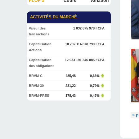
FLOP 5
Cours
Variation
ACTIVITÉS DU MARCHÉ
Valeur des
1 032 875 978 FCFA
transactions
Capitalisation
18 702 114 878 790 FCFA
Actions
Capitalisation
12 933 191 346 885 FCFA
des obligations
BRVM-C
485,48
0,66%
BRVM-30
231,22
0,79%
BRVM-PRES
178,43
0,47%
« p