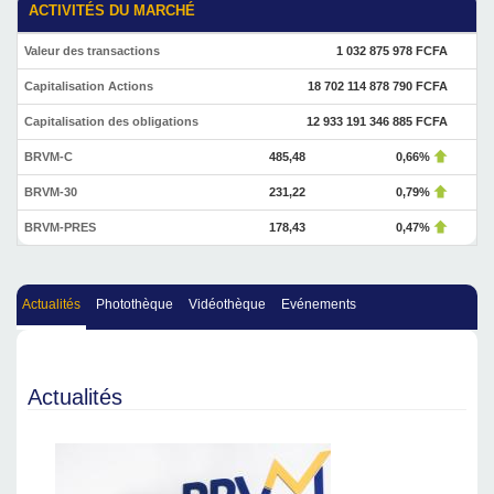
ACTIVITÉS DU MARCHÉ
Valeur des transactions
1 032 875 978 FCFA
Capitalisation Actions
18 702 114 878 790 FCFA
Capitalisation des obligations
12 933 191 346 885 FCFA
BRVM-C
485,48
0,66%
BRVM-30
231,22
0,79%
BRVM-PRES
178,43
0,47%
Actualités
Photothèque
Vidéothèque
Evénements
Actualités