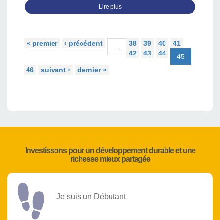
Lire plus
« premier
‹ précédent
38
39
40
41
…
42
43
44
45
46
suivant ›
dernier »
Investissons pour un développement durable et une
richesse mieux partagée
Je suis un Débutant