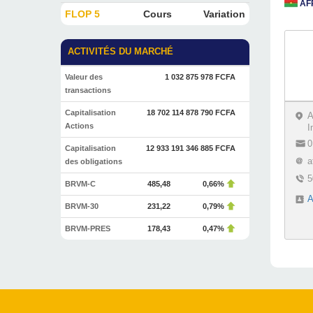
AF
FLOP 5
Cours
Variation
ACTIVITÉS DU MARCHÉ
Valeur des
1 032 875 978 FCFA
transactions
Capitalisation
18 702 114 878 790 FCFA
A
Actions
I
0
Capitalisation
12 933 191 346 885 FCFA
a
des obligations
5
BRVM-C
485,48
0,66%
BRVM-30
231,22
0,79%
BRVM-PRES
178,43
0,47%