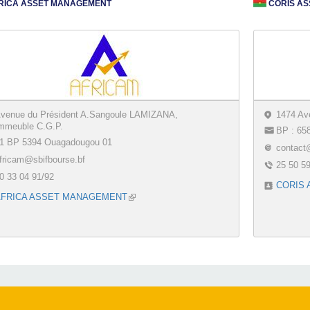
RICA ASSET MANAGEMENT
CORIS A
venue du Président A.Sangoule LAMIZANA,
1474 Av
mmeuble C.G.P.
BP : 65
1 BP 5394 Ouagadougou 01
contact
fricam@sbifbourse.bf
25 50 5
0 33 04 91/92
CORIS
AFRICA ASSET MANAGEMENT
(link is external)