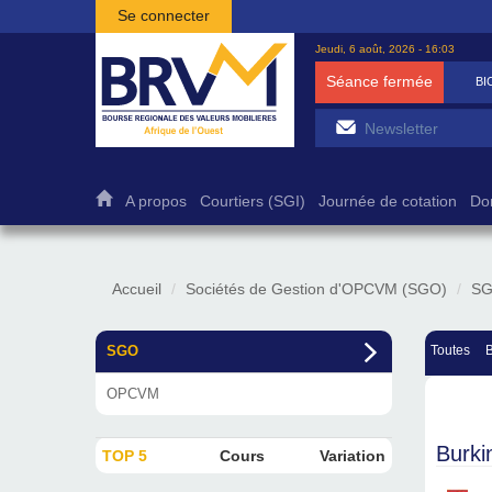
Aller au contenu principal
Se connecter
Jeudi, 6 août, 2026 - 16:03
Séance fermée
BI
A propos
Courtiers (SGI)
Journée de cotation
Do
Accueil
Sociétés de Gestion d'OPCVM (SGO)
S
SGO
Toutes
OPCVM
Burki
TOP 5
Cours
Variation