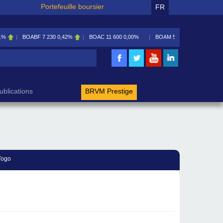
Portefeuille boursier
FR
1%
BOABF
7 230
0,42%
BOAC
11 600
0,00%
BOAM
5 585
0,09%
rche
ublications
BRVM Prestige
Togo