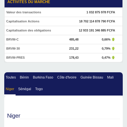
ACTIVITÉS DU MARCHÉ
Valeur des transactions
1 032 875 978 FCFA
Capitalisation Actions
18 702 114 878 790 FCFA
Capitalisation des obligations
12 933 191 346 885 FCFA
BRVM-C
485,48
0,66%
BRVM-30
231,22
0,79%
BRVM-PRES
178,43
0,47%
Toutes
Bénin
Burkina Faso
Côte d'Ivoire
Guinée Bissau
Mali
Niger
Sénégal
Togo
Niger