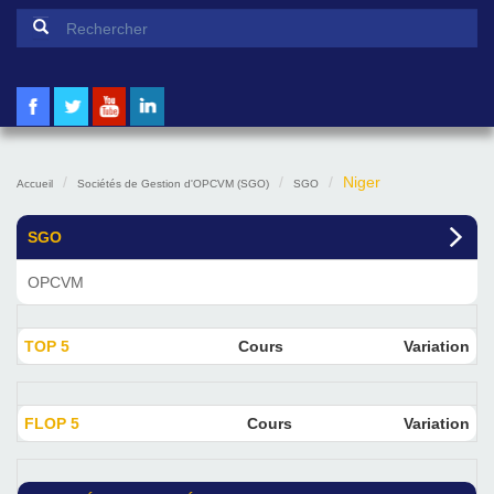
Formulaire de recherche
Rechercher
Niger
Accueil
Sociétés de Gestion d'OPCVM (SGO)
SGO
SGO
OPCVM
TOP 5
Cours
Variation
FLOP 5
Cours
Variation