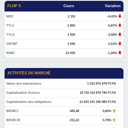
FLOP 5
Cours
Variation
NEIC
2 115
-6,42%
TTLC
2 805
-5,87%
TTLS
3 500
-3,58%
ONTBF
2 940
-1,51%
NSBC
23 550
-1,26%
ACTIVITÉS DU MARCHÉ
Valeur des transactions
1 032 875 978 FCFA
Capitalisation Actions
18 702 114 878 790 FCFA
Capitalisation des obligations
12 933 191 346 885 FCFA
BRVM-C
485,48
0,66%
BRVM-30
231,22
0,79%