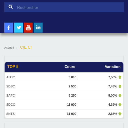
Formulaire de recherche
Rechercher
CIE CI
Accueil
TOP 5
Cours
Variation
ABJC
3 010
7,50%
SDSC
2 530
7,43%
SAFC
5 250
5,00%
SDCC
11 900
4,39%
SNTS
31 000
2,65%