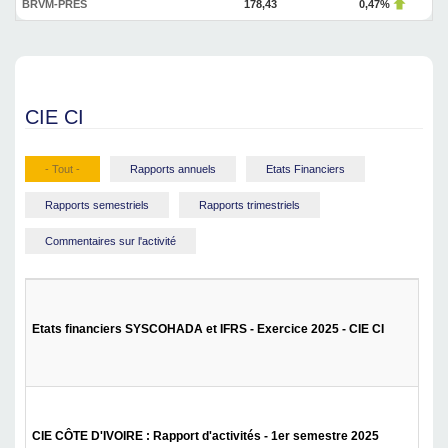
BRVM-PRES
178,43
0,47%
CIE CI
- Tout -
Rapports annuels
Etats Financiers
Rapports semestriels
Rapports trimestriels
Commentaires sur l'activité
Etats financiers SYSCOHADA et IFRS - Exercice 2025 - CIE CI
CIE CÔTE D'IVOIRE : Rapport d'activités - 1er semestre 2025