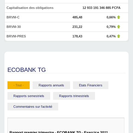
Capitalisation des obligations
12 933 191 346 885 FCFA
BRVM-C
485,48
0,66%
BRVM-30
231,22
0,79%
BRVM-PRES
178,43
0,47%
ECOBANK TG
- Tout -
Rapports annuels
Etats Financiers
Rapports semestriels
Rapports trimestriels
Commentaires sur l'activité
Rapport premier trimestre - ECOBANK TG - Exercice 2011