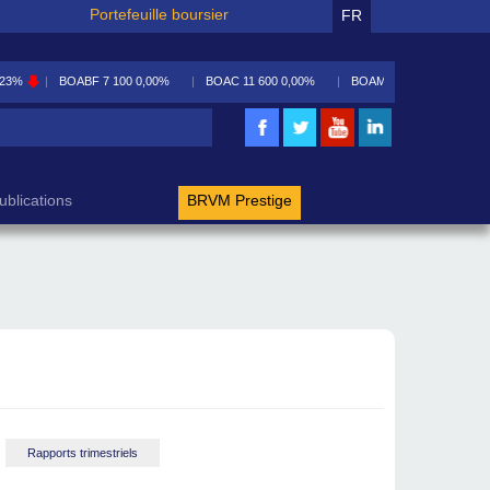
Portefeuille boursier
FR
,23%
BOABF
7 100
0,00%
BOAC
11 600
0,00%
BOAM
5 590
-0,09%
rche
ublications
BRVM Prestige
Rapports trimestriels