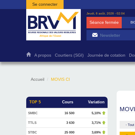
Aller au contenu principal
Se connecter
Jeudi, 6 août, 2026 - 02:04
Séance fermée
BI
A propos
Courtiers (SGI)
Journée de cotation
Do
Accueil
MOVIS CI
TOP 5
Cours
Variation
MOVI
SMBC
16 500
5,10%
TTLS
3 630
3,71%
- Tout 
STBC
25 000
3,69%