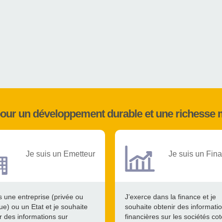
pour un développement durable et une richesse 
Je suis un Emetteur
Je suis un Fina
s une entreprise (privée ou
J’exerce dans la finance et je
ue) ou un Etat et je souhaite
souhaite obtenir des informati
r des informations sur
financières sur les sociétés co