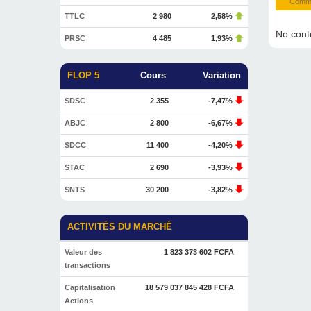
Commen
TTLC
2 980
2,58%
No conte
PRSC
4 485
1,93%
FLOP 5
Cours
Variation
SDSC
2 355
-7,47%
ABJC
2 800
-6,67%
SDCC
11 400
-4,20%
STAC
2 690
-3,93%
SNTS
30 200
-3,82%
ACTIVITÉS DU MARCHÉ
Valeur des
1 823 373 602 FCFA
transactions
Capitalisation
18 579 037 845 428 FCFA
Actions