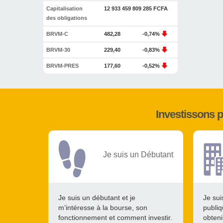
Capitalisation
12 933 459 809 285 FCFA
des obligations
BRVM-C
482,28
-0,74%
BRVM-30
229,40
-0,83%
BRVM-PRES
177,60
-0,52%
Investissons 
Je suis un Débutant
Je suis un débutant et je
Je sui
m’intéresse à la bourse, son
publiq
fonctionnement et comment investir.
obteni