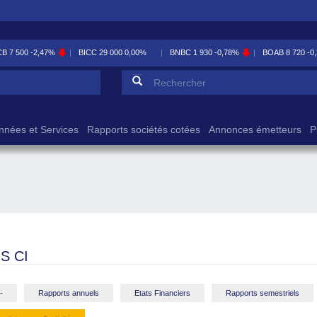
CB
7 500
-2,47%
BICC
29 000
0,00%
BNBC
1 930
-0,78%
BOAB
8 720
-0
Formulaire de reche
Rechercher
nnées et Services
Rapports sociétés cotées
Annonces émetteurs
P
S CI
-
Rapports annuels
Etats Financiers
Rapports semestriels