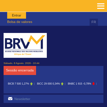
Passar para o conteúdo principal
Entrar
Bolsa de valores
FR
Sábado, 8 Agosto, 2026 - 10:44
Sessão encerrada
BICB
7 500
1,27%
BICC
29 000
0,34%
BNBC
1 915
-0,78%
BOAB