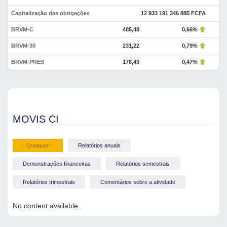
Capitalização das obrigações
12 933 191 346 885 FCFA
BRVM-C
485,48
0,66%
BRVM-30
231,22
0,79%
BRVM-PRES
178,43
0,47%
MOVIS CI
- Qualquer -
Relatórios anuais
Demonstrações financeiras
Relatórios semestrais
Relatórios trimestrais
Comentários sobre a atividade
No content available.