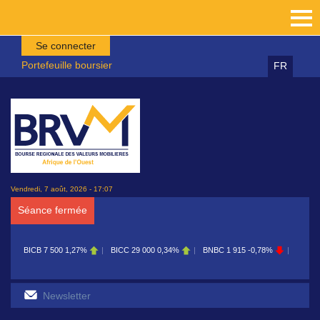
Aller au contenu principal
Se connecter
Portefeuille boursier
FR
Vendredi, 7 août, 2026 - 17:07
Séance fermée
BICB
7 500
1,27%
BICC
29 000
0,34%
BNBC
1 915
-0,78%
BOAB