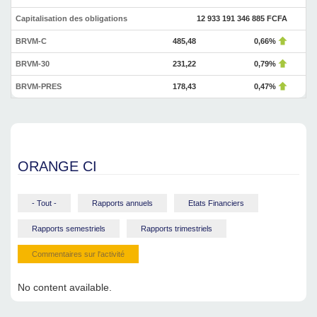
Capitalisation des obligations
12 933 191 346 885 FCFA
BRVM-C
485,48
0,66%
BRVM-30
231,22
0,79%
BRVM-PRES
178,43
0,47%
ORANGE CI
- Tout -
Rapports annuels
Etats Financiers
Rapports semestriels
Rapports trimestriels
Commentaires sur l'activité
No content available.