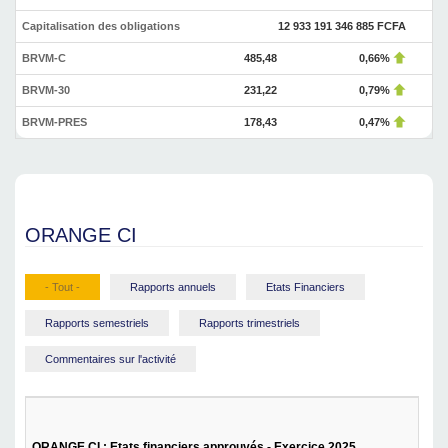
Capitalisation des obligations
12 933 191 346 885 FCFA
BRVM-C
485,48
0,66%
BRVM-30
231,22
0,79%
BRVM-PRES
178,43
0,47%
ORANGE CI
- Tout -
Rapports annuels
Etats Financiers
Rapports semestriels
Rapports trimestriels
Commentaires sur l'activité
ORANGE CI : Etats financiers approuvés - Exercice 2025