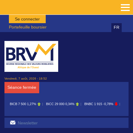
Aller au contenu principal
Se connecter
Portefeuille boursier
FR
Vendredi, 7 août, 2026 - 18:52
Séance fermée
BICC
29 000
0,34%
BNBC
1 915
-0,78%
BOAB
8 700
0,11%
BOABF