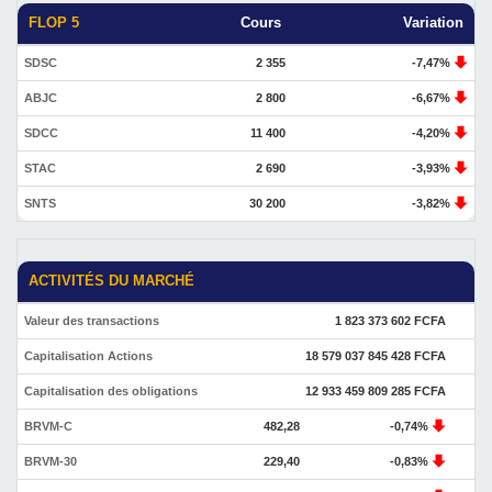
FLOP 5
Cours
Variation
SDSC
2 355
-7,47%
ABJC
2 800
-6,67%
SDCC
11 400
-4,20%
STAC
2 690
-3,93%
SNTS
30 200
-3,82%
ACTIVITÉS DU MARCHÉ
Valeur des transactions
1 823 373 602 FCFA
Capitalisation Actions
18 579 037 845 428 FCFA
Capitalisation des obligations
12 933 459 809 285 FCFA
BRVM-C
482,28
-0,74%
BRVM-30
229,40
-0,83%