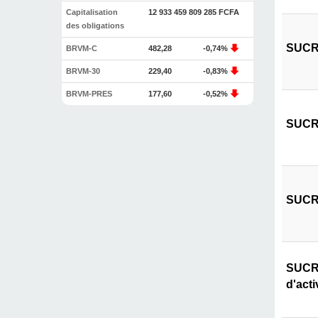
Capitalisation
12 933 459 809 285 FCFA
des obligations
SUCRI
BRVM-C
482,28
-0,74%
BRVM-30
229,40
-0,83%
BRVM-PRES
177,60
-0,52%
SUCRI
SUCRI
SUCRI
d'acti