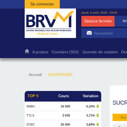
Aller au contenu principal
Se connecter
Jeudi, 6 août, 2026 - 03:00
Séance fermée
BICB
7 500
-2,47%
A propos
Courtiers (SGI)
Journée de cotation
Do
Accueil
SUCRIVOIRE
TOP 5
Cours
Variation
SUCR
SMBC
16 500
5,10%
TTLS
3 630
3,71%
- Tout 
STBC
25 000
3,69%