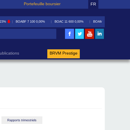
Portefeuille boursier
FR
00
0,00%
BOAC
11 600
0,00%
BOAM
5 590
-0,09%
BOAN
5 100
-0,49%
rche
ublications
BRVM Prestige
Rapports trimestriels