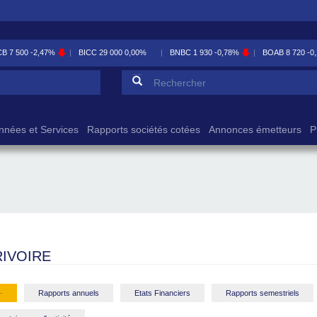
BICC
29 000
0,00%
BNBC
1 930
-0,78%
BOAB
8 720
-0,23%
BOABF
7 1
Formulaire de reche
Rechercher
nnées et Services
Rapports sociétés cotées
Annonces émetteurs
P
IVOIRE
-
Rapports annuels
Etats Financiers
Rapports semestriels