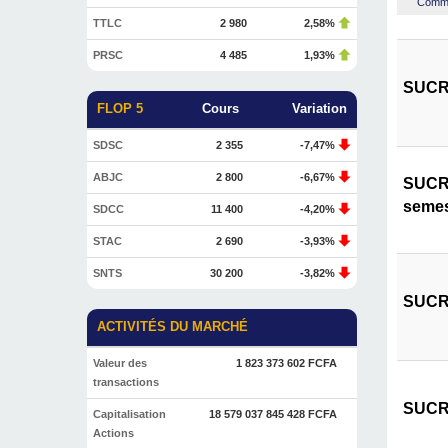
Commen
TTLC
2 980
2,58%
PRSC
4 485
1,93%
SUCRI
FLOP 5
Cours
Variation
SDSC
2 355
-7,47%
ABJC
2 800
-6,67%
SUCRI
semes
SDCC
11 400
-4,20%
STAC
2 690
-3,93%
SNTS
30 200
-3,82%
SUCRI
ACTIVITÉS DU MARCHÉ
Valeur des
1 823 373 602 FCFA
transactions
SUCRI
Capitalisation
18 579 037 845 428 FCFA
Actions