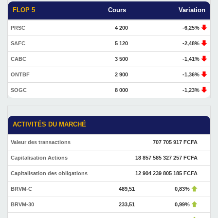
FLOP 5
Cours
Variation
PRSC
4 200
-6,25%
SAFC
5 120
-2,48%
CABC
3 500
-1,41%
ONTBF
2 900
-1,36%
SOGC
8 000
-1,23%
ACTIVITÉS DU MARCHÉ
Valeur des transactions
707 705 917 FCFA
Capitalisation Actions
18 857 585 327 257 FCFA
Capitalisation des obligations
12 904 239 805 185 FCFA
BRVM-C
489,51
0,83%
BRVM-30
233,51
0,99%