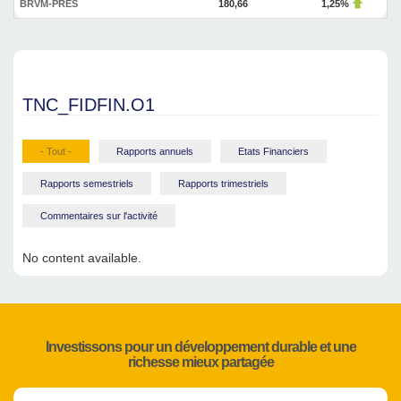
BRVM-PRES
180,66
1,25%
TNC_FIDFIN.O1
- Tout -
Rapports annuels
Etats Financiers
Rapports semestriels
Rapports trimestriels
Commentaires sur l'activité
No content available.
Investissons pour un développement durable et une
richesse mieux partagée