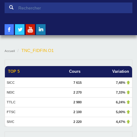
Formulaire de recherche
Rechercher
TNC_FIDFIN.O1
Accueil
TOP 5
Cours
Variation
SICC
7 615
7,48%
NEIC
2 270
7,33%
TTLC
2 980
6,24%
FTSC
2 100
5,00%
SIVC
2 220
4,47%