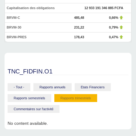
Capitalisation des obligations
12 933 191 346 885 FCFA
BRVM-C
485,48
0,66%
BRVM-30
231,22
0,79%
BRVM-PRES
178,43
0,47%
TNC_FIDFIN.O1
- Tout -
Rapports annuels
Etats Financiers
Rapports semestriels
Rapports trimestriels
Commentaires sur l'activité
No content available.