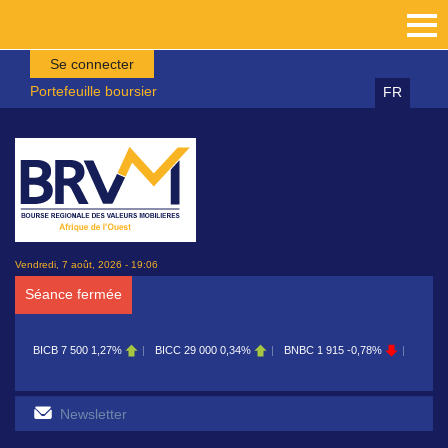
Aller au contenu principal
Se connecter
Portefeuille boursier
FR
Vendredi, 7 août, 2026 - 19:06
Séance fermée
BICB
7 500
1,27%
BICC
29 000
0,34%
BNBC
1 915
-0,78%
BOAB