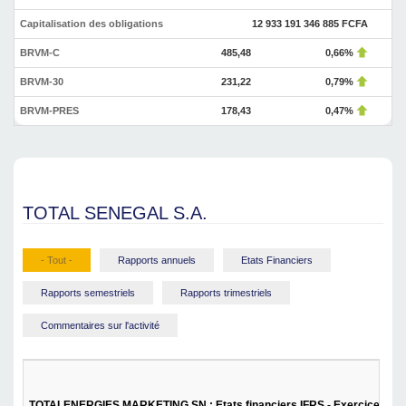
Capitalisation des obligations
12 933 191 346 885 FCFA
BRVM-C
485,48
0,66%
BRVM-30
231,22
0,79%
BRVM-PRES
178,43
0,47%
TOTAL SENEGAL S.A.
- Tout -
Rapports annuels
Etats Financiers
Rapports semestriels
Rapports trimestriels
Commentaires sur l'activité
TOTALENERGIES MARKETING SN : Etats financiers IFRS - Exercice 202