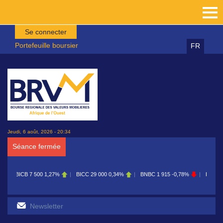
Aller au contenu principal
Se connecter
Portefeuille boursier
FR
Jeudi, 6 août, 2026 - 20:34
Séance fermée
BICC
29 000
0,34%
BNBC
1 915
-0,78%
BOAB
8 700
0,11%
BOABF