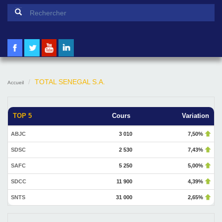
Formulaire de recherche
Rechercher
TOTAL SENEGAL S.A.
Accueil
TOP 5
Cours
Variation
ABJC
3 010
7,50%
SDSC
2 530
7,43%
SAFC
5 250
5,00%
SDCC
11 900
4,39%
SNTS
31 000
2,65%