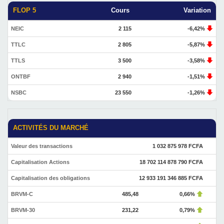
FLOP 5
Cours
Variation
NEIC
2 115
-6,42%
TTLC
2 805
-5,87%
TTLS
3 500
-3,58%
ONTBF
2 940
-1,51%
NSBC
23 550
-1,26%
ACTIVITÉS DU MARCHÉ
Valeur des transactions
1 032 875 978 FCFA
Capitalisation Actions
18 702 114 878 790 FCFA
Capitalisation des obligations
12 933 191 346 885 FCFA
BRVM-C
485,48
0,66%
BRVM-30
231,22
0,79%