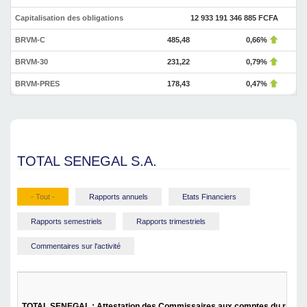
Capitalisation des obligations
12 933 191 346 885 FCFA
BRVM-C
485,48
0,66%
BRVM-30
231,22
0,79%
BRVM-PRES
178,43
0,47%
TOTAL SENEGAL S.A.
- Tout -
Rapports annuels
Etats Financiers
Rapports semestriels
Rapports trimestriels
Commentaires sur l'activité
TOTAL SENEGAL : Attestation des Commissaires aux comptes du rapport