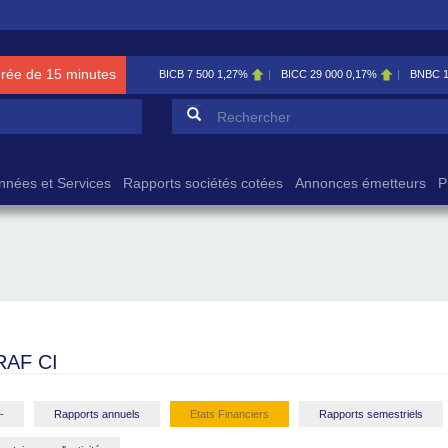
érée de 15 minutes
BICB
7 500
1,27%
BICC
29 000
0,17%
BNBC
Formulaire de reche
Rechercher
nnées et Services
Rapports sociétés cotées
Annonces émetteurs
P
RAF CI
-
Rapports annuels
Etats Financiers
Rapports semestriels