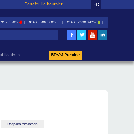
Portefeuille boursier
FR
1 915
-0,78%
BOAB
8 700
0,00%
BOABF
7 230
0,42%
BOAC
11 600
0,00
rche
ublications
BRVM Prestige
Rapports trimestriels