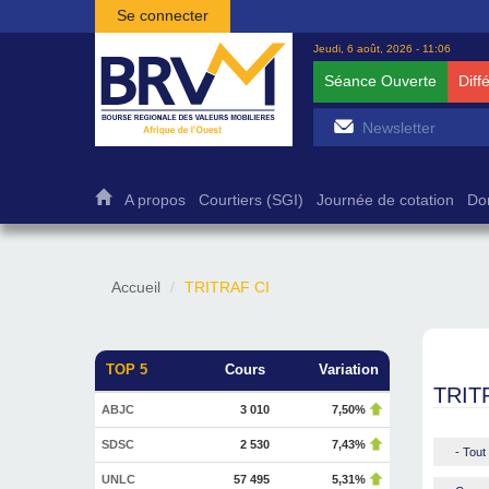
Aller au contenu principal
Se connecter
Jeudi, 6 août, 2026 - 11:06
Séance Ouverte
Diff
A propos
Courtiers (SGI)
Journée de cotation
Do
Accueil
TRITRAF CI
TOP 5
Cours
Variation
TRIT
ABJC
3 010
7,50%
SDSC
2 530
7,43%
- Tout 
UNLC
57 495
5,31%