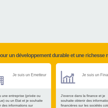
pour un développement durable et une richesse 
Je suis un Emetteur
Je suis un Fina
s une entreprise (privée ou
J’exerce dans la finance et je
ue) ou un Etat et je souhaite
souhaite obtenir des informati
r des informations sur
financières sur les sociétés co