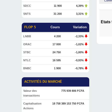
Commen
SDCC
11 900
4,39%
SNTS
31 200
3,31%
Etats
FLOP 5
Cours
Variation
LNBB
4 200
-2,33%
ORAC
17 000
-1,02%
STBC
24 750
-1,00%
NTLC
16 595
-0,93%
BNBC
1 900
-0,78%
ACTIVITÉS DU MARCHÉ
Valeur des
775 939 806 FCFA
transactions
Capitalisation
18 758 389 153 750 FCFA
Actions