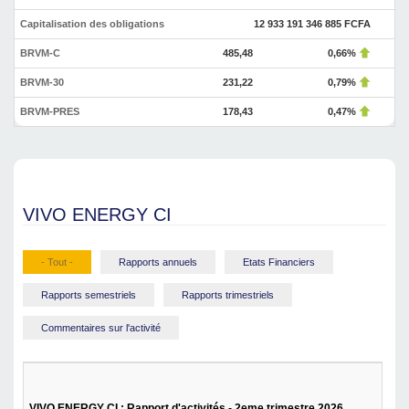
Capitalisation des obligations
12 933 191 346 885 FCFA
BRVM-C
485,48
0,66%
BRVM-30
231,22
0,79%
BRVM-PRES
178,43
0,47%
VIVO ENERGY CI
- Tout -
Rapports annuels
Etats Financiers
Rapports semestriels
Rapports trimestriels
Commentaires sur l'activité
VIVO ENERGY CI : Rapport d'activités - 2eme trimestre 2026