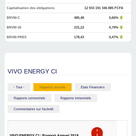
Capitalisation des obligations
12 933 191 346 885 FCFA
BRVM-C
485,48
0,66%
BRVM-30
231,22
0,79%
BRVM-PRES
178,43
0,47%
VIVO ENERGY CI
- Tout -
Rapports annuels
Etats Financiers
Rapports semestriels
Rapports trimestriels
Commentaires sur l'activité
VIVO ENERGY CI : Rapport Annuel 2018