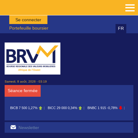
Aller au contenu principal
Se connecter
Portefeuille boursier
FR
Samedi, 8 août, 2026 - 03:19
Séance fermée
BICB
7 500
1,27%
BICC
29 000
0,34%
BNBC
1 915
-0,78%
BOAB