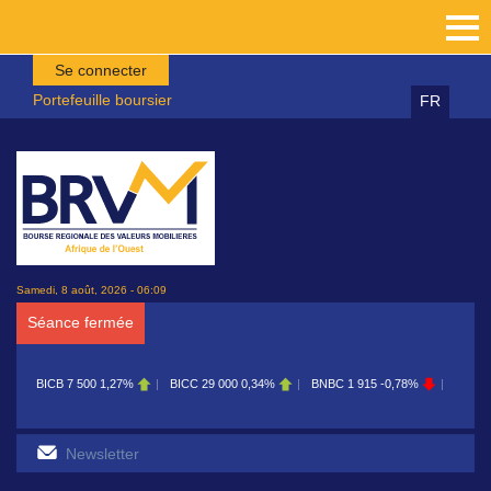
Aller au contenu principal
Se connecter
Portefeuille boursier
FR
Samedi, 8 août, 2026 - 06:09
Séance fermée
BICB
7 500
1,27%
BICC
29 000
0,34%
BNBC
1 915
-0,78%
BOAB