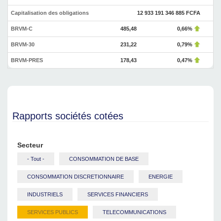
Capitalisation des obligations
12 933 191 346 885 FCFA
BRVM-C
485,48
0,66%
BRVM-30
231,22
0,79%
BRVM-PRES
178,43
0,47%
Rapports sociétés cotées
Secteur
- Tout -
CONSOMMATION DE BASE
CONSOMMATION DISCRETIONNAIRE
ENERGIE
INDUSTRIELS
SERVICES FINANCIERS
SERVICES PUBLICS
TELECOMMUNICATIONS