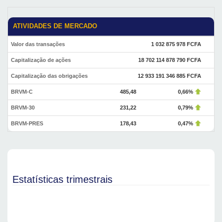
ATIVIDADES DE MERCADO
Valor das transações
1 032 875 978 FCFA
Capitalização de ações
18 702 114 878 790 FCFA
Capitalização das obrigações
12 933 191 346 885 FCFA
BRVM-C
485,48
0,66%
BRVM-30
231,22
0,79%
BRVM-PRES
178,43
0,47%
Estatísticas trimestrais