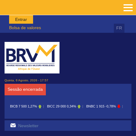
Passar para o conteúdo principal
Entrar
Bolsa de valores
FR
Quinta, 6 Agosto, 2026 - 17:57
Sessão encerrada
BICB
7 500
1,27%
BICC
29 000
0,34%
BNBC
1 915
-0,78%
BOAB