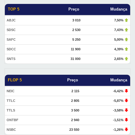
TOP 5
Preço
Mudança
ABJC
3 010
7,50%
SDSC
2 530
7,43%
SAFC
5 250
5,00%
SDCC
11 900
4,39%
SNTS
31 000
2,65%
FLOP 5
Preço
Mudança
NEIC
2 115
-6,42%
TTLC
2 805
-5,87%
TTLS
3 500
-3,58%
ONTBF
2 940
-1,51%
NSBC
23 550
-1,26%