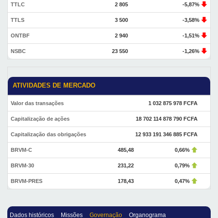
TTLC
2 805
-5,87%
TTLS
3 500
-3,58%
ONTBF
2 940
-1,51%
NSBC
23 550
-1,26%
ATIVIDADES DE MERCADO
Valor das transações
1 032 875 978 FCFA
Capitalização de ações
18 702 114 878 790 FCFA
Capitalização das obrigações
12 933 191 346 885 FCFA
BRVM-C
485,48
0,66%
BRVM-30
231,22
0,79%
BRVM-PRES
178,43
0,47%
Dados históricos
Missões
Governação
Organograma