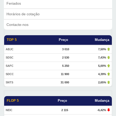
Feriados
Horários de cotação
Contacte-nos
TOP 5
Preço
Mudança
ABJC
3 010
7,50%
SDSC
2 530
7,43%
SAFC
5 250
5,00%
SDCC
11 900
4,39%
SNTS
31 000
2,65%
FLOP 5
Preço
Mudança
NEIC
2 115
-6,42%