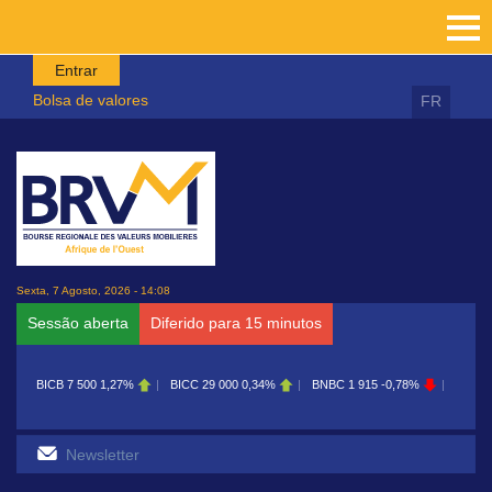
Passar para o conteúdo principal
Entrar
Bolsa de valores
FR
Sexta, 7 Agosto, 2026 - 14:08
Sessão aberta
Diferido para 15 minutos
BICB
7 500
1,27%
BICC
29 000
0,34%
BNBC
1 915
-0,78%
BOAB