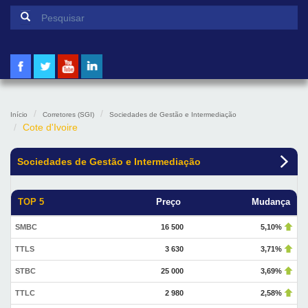
Formulário de pesquisa
Pesquisar
Início
Corretores (SGI)
Sociedades de Gestão e Intermediação
Cote d'Ivoire
Sociedades de Gestão e Intermediação
TOP 5
Preço
Mudança
SMBC
16 500
5,10%
TTLS
3 630
3,71%
STBC
25 000
3,69%
TTLC
2 980
2,58%