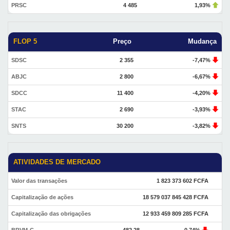
PRSC
4 485
1,93%
FLOP 5
Preço
Mudança
SDSC
2 355
-7,47%
ABJC
2 800
-6,67%
SDCC
11 400
-4,20%
STAC
2 690
-3,93%
SNTS
30 200
-3,82%
ATIVIDADES DE MERCADO
Valor das transações
1 823 373 602 FCFA
Capitalização de ações
18 579 037 845 428 FCFA
Capitalização das obrigações
12 933 459 809 285 FCFA