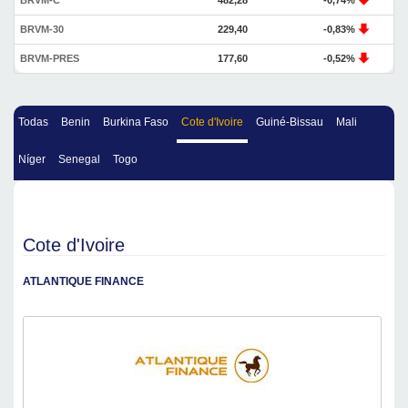
BRVM-C
482,28
-0,74%
BRVM-30
229,40
-0,83%
BRVM-PRES
177,60
-0,52%
Todas
Benin
Burkina Faso
Cote d'Ivoire
Guiné-Bissau
Mali
Níger
Senegal
Togo
Cote d'Ivoire
ATLANTIQUE FINANCE