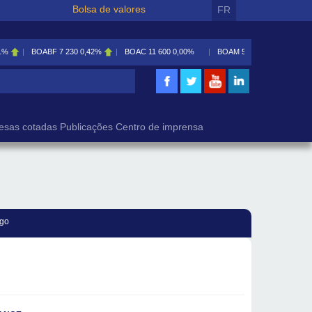
Bolsa de valores
FR
1%
BOABF
7 230
0,42%
BOAC
11 600
0,00%
BOAM
5 585
0,09%
isa
esas cotadas
Publicações
Centro de imprensa
go