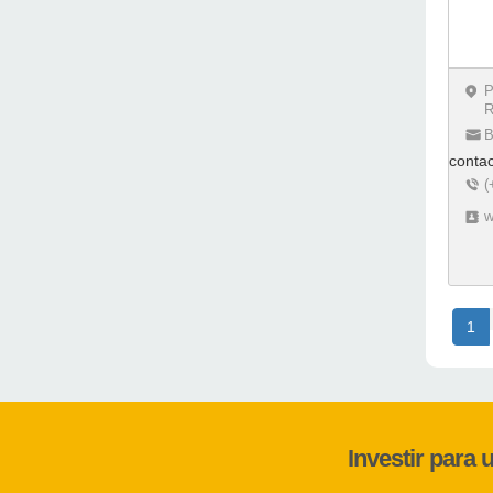
P
R
B
conta
(
w
1
Investir para