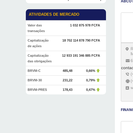
ABCO 
ATIVIDADES DE MERCADO
Valor das
1 032 875 978 FCFA
transações
Capitalização
18 702 114 878 790 FCFA
de ações
R
M
Capitalização
12 933 191 346 885 FCFA
6
das obrigações
conta
BRVM-C
485,48
0,66%
(
BRVM-30
231,22
0,79%
(
w
BRVM-PRES
178,43
0,47%
FINAN