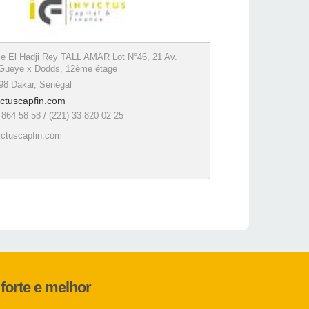
e El Hadji Rey TALL AMAR Lot N°46, 21 Av.
Gueye x Dodds, 12ème étage
98 Dakar, Sénégal
ictuscapfin.com
 864 58 58 / (221) 33 820 02 25
ictuscapfin.com
forte e melhor