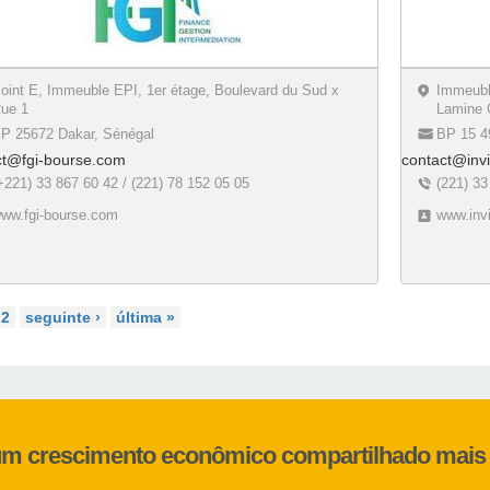
oint E, Immeuble EPI, 1er étage, Boulevard du Sud x
Immeubl
ue 1
Lamine 
P 25672 Dakar, Sénégal
BP 15 4
ct@fgi-bourse.com
contact@inv
+221) 33 867 60 42 / (221) 78 152 05 05
(221) 33
ww.fgi-bourse.com
www.inv
2
seguinte ›
última »
 um crescimento econômico compartilhado mais 