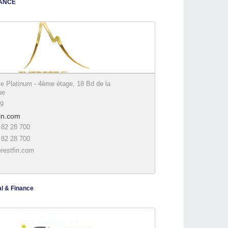
NANCE
e Platinum - 4ème étage, 18 Bd de la
ue
59
in.com
 82 28 700
 82 28 700
restfin.com
al & Finance