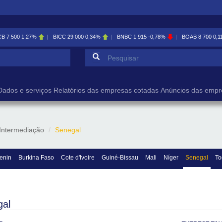
CB
7 500
1,27%
BICC
29 000
0,34%
BNBC
1 915
-0,78%
BOAB
8 700
0,1
Formulário de pesqu
Pesquisar
Dados e serviços
Relatórios das empresas cotadas
Anúncios das empr
Intermediação
Senegal
enin
Burkina Faso
Cote d'Ivoire
Guiné-Bissau
Mali
Níger
Senegal
To
gal