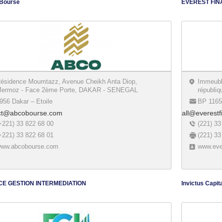
Bourse
EVEREST FI
ésidence Moumtazz, Avenue Cheikh Anta Diop,
Immeubl
ermoz - Face 2ème Porte, DAKAR - SENEGAL
républiq
956 Dakar – Etoile
BP 116
ct@abcobourse.com
all@everestf
+221) 33 822 68 00
(221) 33
+221) 33 822 68 01
(221) 33
ww.abcobourse.com
www.eve
CE GESTION INTERMEDIATION
Invictus Capit