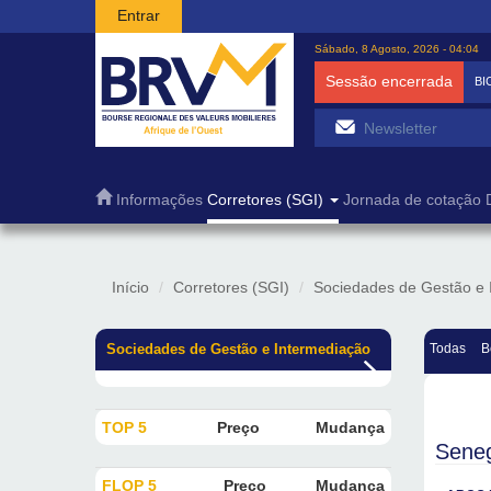
Passar para o conteúdo principal
Entrar
Sábado, 8 Agosto, 2026 - 04:04
Sessão encerrada
BI
Informações
Corretores (SGI)
Jornada de cotação
Início
Corretores (SGI)
Sociedades de Gestão e 
Sociedades de Gestão e Intermediação
Todas
B
TOP 5
Preço
Mudança
Sene
FLOP 5
Preço
Mudança