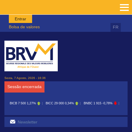
Passar para o conteúdo principal
Entrar
Bolsa de valores
FR
Sexta, 7 Agosto, 2026 - 16:36
Sessão encerrada
BICB
7 500
1,27%
BICC
29 000
0,34%
BNBC
1 915
-0,78%
BOAB