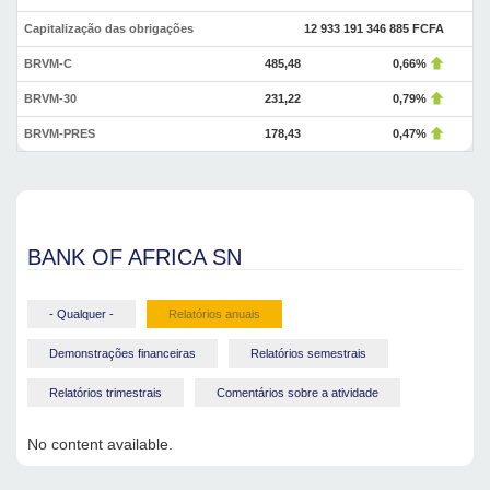
Capitalização das obrigações
12 933 191 346 885 FCFA
BRVM-C
485,48
0,66%
BRVM-30
231,22
0,79%
BRVM-PRES
178,43
0,47%
BANK OF AFRICA SN
- Qualquer -
Relatórios anuais
Demonstrações financeiras
Relatórios semestrais
Relatórios trimestrais
Comentários sobre a atividade
No content available.