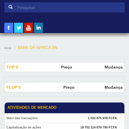
Formulário de pesquisa
Pesquisar
BANK OF AFRICA SN
Início
TOP 5
Preço
Mudança
FLOP 5
Preço
Mudança
ATIVIDADES DE MERCADO
Valor das transações
1 032 875 978 FCFA
Capitalização de ações
18 702 114 878 790 FCFA