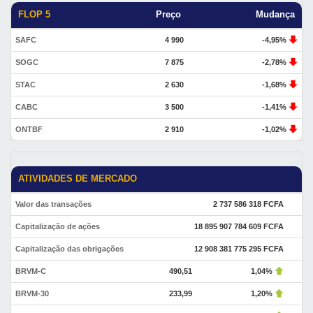
FLOP 5
Preço
Mudança
SAFC
4 990
-4,95%
SOGC
7 875
-2,78%
STAC
2 630
-1,68%
CABC
3 500
-1,41%
ONTBF
2 910
-1,02%
ATIVIDADES DE MERCADO
Valor das transações
2 737 586 318 FCFA
Capitalização de ações
18 895 907 784 609 FCFA
Capitalização das obrigações
12 908 381 775 295 FCFA
BRVM-C
490,51
1,04%
BRVM-30
233,99
1,20%