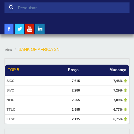
Formulário de pesquisa
Pesquisar
BANK OF AFRICA SN
Início
TOP 5
Preço
Mudança
SICC
7 615
7,48%
SIVC
2 280
7,29%
NEIC
2 265
7,09%
TTLC
2 995
6,77%
FTSC
2 135
6,75%