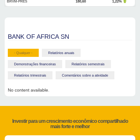
BRVM-PRES
180,60
1,22%
BANK OF AFRICA SN
- Qualquer -
Relatórios anuais
Demonstrações financeiras
Relatórios semestrais
Relatórios trimestrais
Comentários sobre a atividade
No content available.
Investir para um crescimento econômico compartilhado
mais forte e melhor