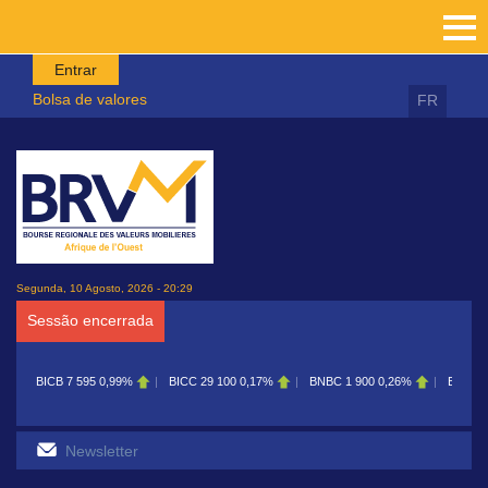
Passar para o conteúdo principal
Entrar
Bolsa de valores
FR
Segunda, 10 Agosto, 2026 - 20:29
Sessão encerrada
BICB
7 595
0,99%
BICC
29 100
0,17%
BNBC
1 900
0,26%
BOAB