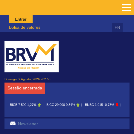
Passar para o conteúdo principal
Entrar
Bolsa de valores
FR
Domingo, 9 Agosto, 2026 - 02:53
Sessão encerrada
BICB
7 500
1,27%
BICC
29 000
0,34%
BNBC
1 915
-0,78%
BOAB