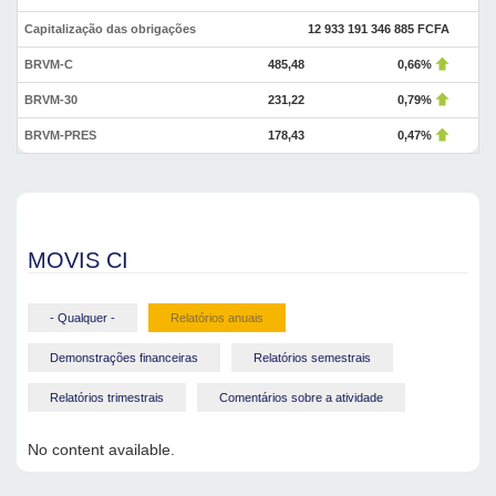
Capitalização das obrigações
12 933 191 346 885 FCFA
BRVM-C
485,48
0,66%
BRVM-30
231,22
0,79%
BRVM-PRES
178,43
0,47%
MOVIS CI
- Qualquer -
Relatórios anuais
Demonstrações financeiras
Relatórios semestrais
Relatórios trimestrais
Comentários sobre a atividade
No content available.