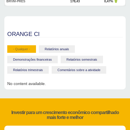
BRVM-PRES
178,43
0,47%
ORANGE CI
- Qualquer -
Relatórios anuais
Demonstrações financeiras
Relatórios semestrais
Relatórios trimestrais
Comentários sobre a atividade
No content available.
Investir para um crescimento econômico compartilhado
mais forte e melhor