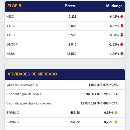
FLOP 5
Preço
Mudança
NEIC
2 115
-6,42%
TTLC
2 805
-5,87%
TTLS
3 500
-3,58%
ONTBF
2 940
-1,51%
NSBC
23 550
-1,26%
ATIVIDADES DE MERCADO
Valor das transações
1 032 875 978 FCFA
Capitalização de ações
18 702 114 878 790 FCFA
Capitalização das obrigações
12 933 191 346 885 FCFA
BRVM-C
485,48
0,66%
BRVM-30
231,22
0,79%