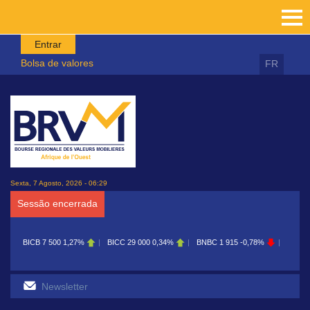
Passar para o conteúdo principal
Entrar
Bolsa de valores
FR
Sexta, 7 Agosto, 2026 - 06:29
Sessão encerrada
BICB
7 500
1,27%
BICC
29 000
0,34%
BNBC
1 915
-0,78%
BOAB