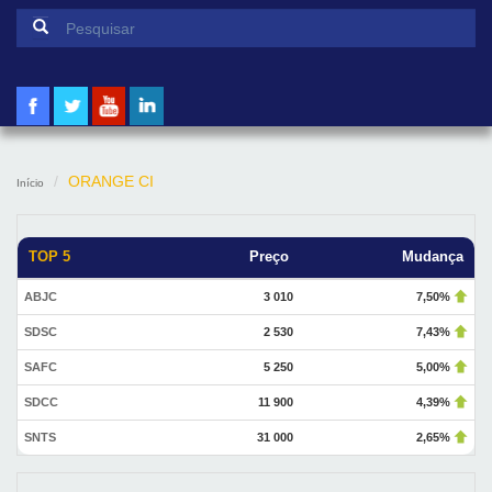
Formulário de pesquisa
Pesquisar
ORANGE CI
Início
TOP 5
Preço
Mudança
ABJC
3 010
7,50%
SDSC
2 530
7,43%
SAFC
5 250
5,00%
SDCC
11 900
4,39%
SNTS
31 000
2,65%