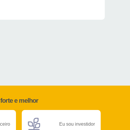
forte e melhor
ceiro
Eu sou investidor