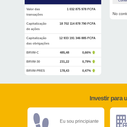
Coment
Valor das
1 032 875 978 FCFA
No conte
transações
Capitalização
18 702 114 878 790 FCFA
de ações
Capitalização
12 933 191 346 885 FCFA
das obrigações
BRVM-C
485,48
0,66%
BRVM-30
231,22
0,79%
BRVM-PRES
178,43
0,47%
Investir para
Eu sou principiante