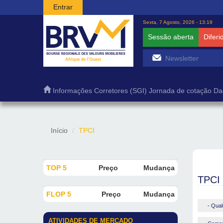
Passar para o conteúdo principal
Entrar
Sexta, 7 Agosto, 2026 - 13:19
Sessão aberta
Diferi
Informações
Corretores (SGI)
Jornada de cotação
Da
Início
TPCI
TOP 5
Preço
Mudança
TPCI
FLOP 5
Preço
Mudança
- Qual
ATIVIDADES DE MERCADO