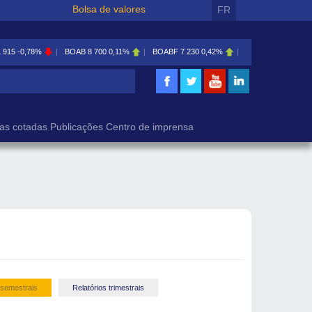
Bolsa de valores
FR
1 915
-0,78%
BOAB
8 700
0,11%
BOABF
7 230
0,42%
BOAC
11 600
0,00
isa
as cotadas
Publicações
Centro de imprensa
 semestrais
Relatórios trimestrais