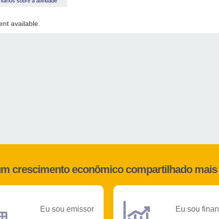
ários sobre a atividade
nt available.
 um crescimento econômico compartilhado mais 
Eu sou emissor
Eu sou finan