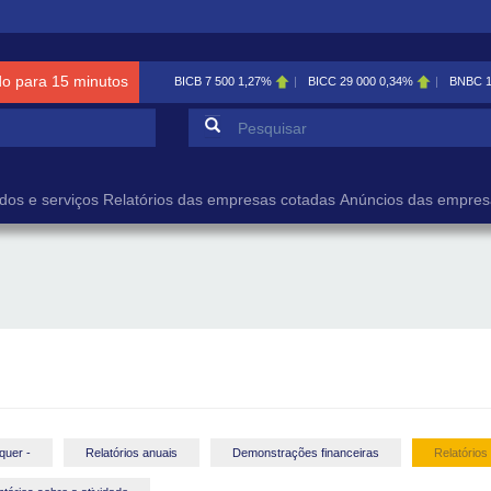
do para 15 minutos
BICB
7 500
1,27%
BICC
29 000
0,34%
BNBC
Formulário de pesqu
Pesquisar
dos e serviços
Relatórios das empresas cotadas
Anúncios das empres
quer -
Relatórios anuais
Demonstrações financeiras
Relatórios