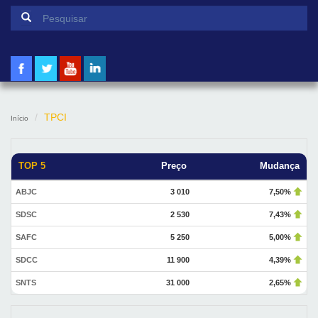
Formulário de pesquisa
Pesquisar
TPCI
Início
TOP 5
Preço
Mudança
ABJC
3 010
7,50%
SDSC
2 530
7,43%
SAFC
5 250
5,00%
SDCC
11 900
4,39%
SNTS
31 000
2,65%