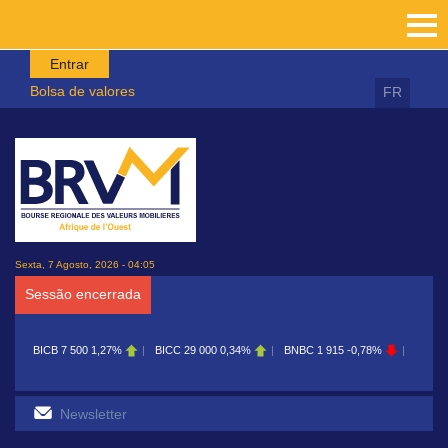
Passar para o conteúdo principal
Entrar
Bolsa de valores
FR
Sexta, 7 Agosto, 2026 - 04:05
Sessão encerrada
BICB
7 500
1,27%
BICC
29 000
0,34%
BNBC
1 915
-0,78%
BOAB