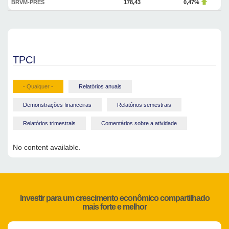
BRVM-PRES
178,43
0,47%
TPCI
- Qualquer -
Relatórios anuais
Demonstrações financeiras
Relatórios semestrais
Relatórios trimestrais
Comentários sobre a atividade
No content available.
Investir para um crescimento econômico compartilhado
mais forte e melhor