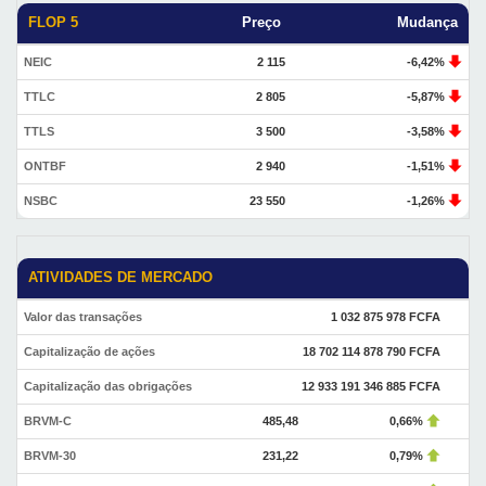
FLOP 5
Preço
Mudança
NEIC
2 115
-6,42%
TTLC
2 805
-5,87%
TTLS
3 500
-3,58%
ONTBF
2 940
-1,51%
NSBC
23 550
-1,26%
ATIVIDADES DE MERCADO
Valor das transações
1 032 875 978 FCFA
Capitalização de ações
18 702 114 878 790 FCFA
Capitalização das obrigações
12 933 191 346 885 FCFA
BRVM-C
485,48
0,66%
BRVM-30
231,22
0,79%