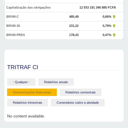
Capitalização das obrigações
12 933 191 346 885 FCFA
BRVM-C
485,48
0,66%
BRVM-30
231,22
0,79%
BRVM-PRES
178,43
0,47%
TRITRAF CI
- Qualquer -
Relatórios anuais
Demonstrações financeiras
Relatórios semestrais
Relatórios trimestrais
Comentários sobre a atividade
No content available.