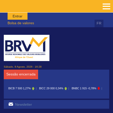
Passar para o conteúdo principal
Entrar
Bolsa de valores
FR
Sábado, 8 Agosto, 2026 - 16:28
Sessão encerrada
BICB
7 500
1,27%
BICC
29 000
0,34%
BNBC
1 915
-0,78%
BOAB