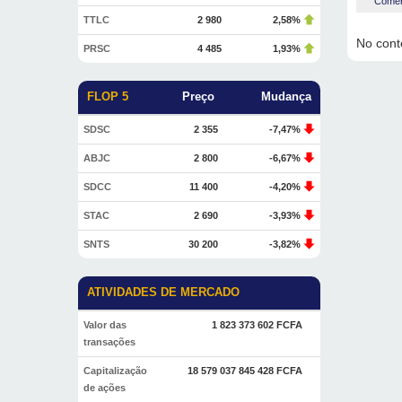
Coment
TTLC
2 980
2,58%
No conte
PRSC
4 485
1,93%
FLOP 5
Preço
Mudança
SDSC
2 355
-7,47%
ABJC
2 800
-6,67%
SDCC
11 400
-4,20%
STAC
2 690
-3,93%
SNTS
30 200
-3,82%
ATIVIDADES DE MERCADO
Valor das
1 823 373 602 FCFA
transações
Capitalização
18 579 037 845 428 FCFA
de ações