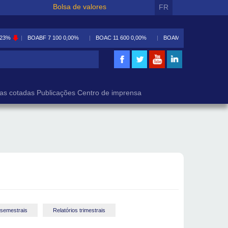
Bolsa de valores
FR
,23%
BOABF
7 100
0,00%
BOAC
11 600
0,00%
BOAM
5 590
-0,09%
isa
as cotadas
Publicações
Centro de imprensa
 semestrais
Relatórios trimestrais