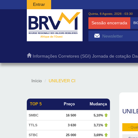
Passar para o conteúdo principal
Entrar
Quinta, 6 Agosto, 2026 - 03:30
Sessão encerrada
BI
Informações
Corretores (SGI)
Jornada de cotação
Da
Início
UNILEVER CI
TOP 5
Preço
Mudança
UNIL
SMBC
16 500
5,10%
TTLS
3 630
3,71%
- Qual
STBC
25 000
3,69%