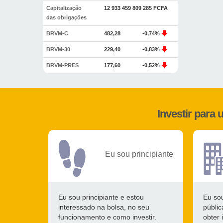
Capitalização
12 933 459 809 285 FCFA
das obrigações
BRVM-C
482,28
-0,74%
BRVM-30
229,40
-0,83%
BRVM-PRES
177,60
-0,52%
Investir para
Eu sou principiante
Eu sou principiante e estou
Eu so
interessado na bolsa, no seu
públi
funcionamento e como investir.
obter