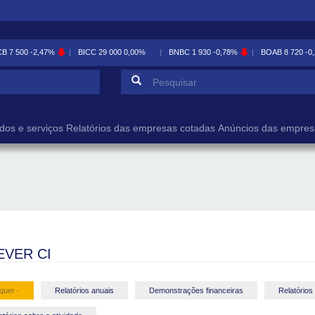
CB
7 500
-2,47%
BICC
29 000
0,00%
BNBC
1 930
-0,78%
BOAB
8 720
-0
Formulário de pesqu
Pesquisar
dos e serviços
Relatórios das empresas cotadas
Anúncios das empres
EVER CI
quer -
Relatórios anuais
Demonstrações financeiras
Relatórios