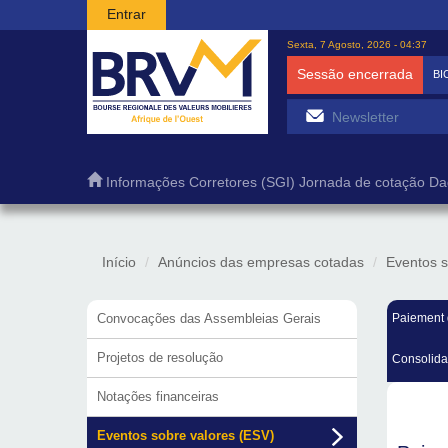
Passar para o conteúdo principal
Entrar
Sexta, 7 Agosto, 2026 - 04:37
Sessão encerrada
BI
Informações
Corretores (SGI)
Jornada de cotação
Da
Início
Anúncios das empresas cotadas
Eventos s
Convocações das Assembleias Gerais
Paiement 
Projetos de resolução
Consolida
Notações financeiras
Eventos sobre valores (ESV)