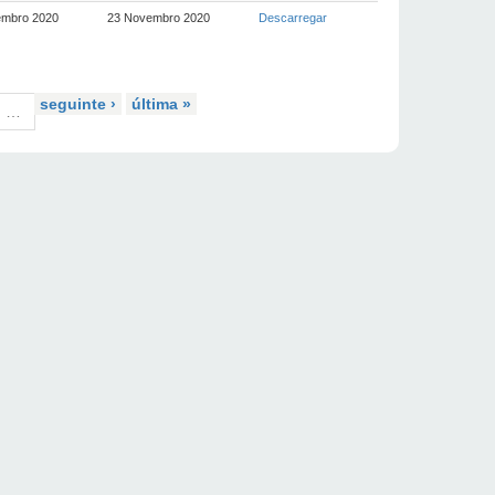
embro 2020
23 Novembro 2020
Descarregar
seguinte ›
última »
…