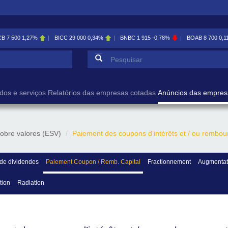
CB
7 500
1,27%
BICC
29 000
0,34%
BNBC
1 915
-0,78%
BOAB
8 700
0,1
Formulário de pesqu
Pesquisar
dos e serviços
Relatórios das empresas cotadas
Anúncios das empres
obre valores (ESV)
Paiement des coupons d’intérêts et / ou rembou
de dividendes
Paiement Coupon / Remb. Capital
Fractionnement
Augmentati
tion
Radiation