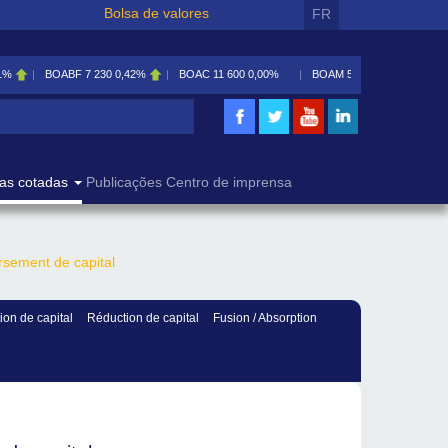
Bolsa de valores
FR
1%
BOABF
7 230
0,42%
BOAC
11 600
0,00%
BOAM
5 585
0,09%
isa
as cotadas
Publicações
Centro de imprensa
rsement de capital
on de capital
Réduction de capital
Fusion / Absorption