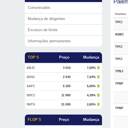
Paiem
Comunicados
Emetteur
Mudança de dirigentes
TPCI
Excesso de limite
NSBC
Informações permanentes
TPCI
TOP 5
Preço
Mudança
TPCI
ABJC
3 010
7,50%
TPBJ
SDSC
2 530
7,43%
TPBF
SAFC
5 250
5,00%
SDCC
11 900
4,39%
SNTS
31 000
2,65%
TPBF
FLOP 5
Preço
Mudança