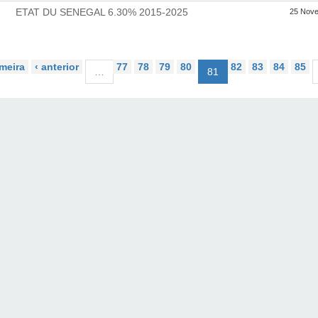
ETAT DU SENEGAL 6.30% 2015-2025
25 Nov
imeira
‹ anterior
77
78
79
80
82
83
84
85
…
81