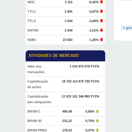
NEIC
2 115
-6,42%
TTLC
2 805
-5,87%
TTLS
3 500
-3,58%
« pr
ONTBF
2 940
-1,51%
NSBC
23 550
-1,26%
ATIVIDADES DE MERCADO
Valor das
1 032 875 978 FCFA
transações
Capitalização
18 702 114 878 790 FCFA
de ações
Capitalização
12 933 191 346 885 FCFA
das obrigações
BRVM-C
485,48
0,66%
BRVM-30
231,22
0,79%
BRVM-PRES
178,43
0,47%