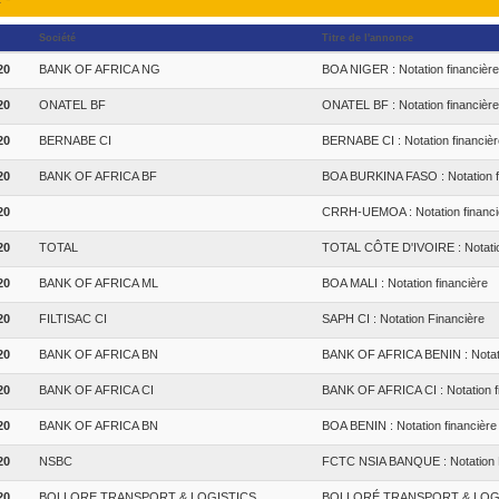
Société
Titre de l'annonce
20
BANK OF AFRICA NG
BOA NIGER : Notation financière
20
ONATEL BF
ONATEL BF : Notation financière
20
BERNABE CI
BERNABE CI : Notation financièr
20
BANK OF AFRICA BF
BOA BURKINA FASO : Notation f
20
CRRH-UEMOA : Notation financi
20
TOTAL
TOTAL CÔTE D'IVOIRE : Notatio
20
BANK OF AFRICA ML
BOA MALI : Notation financière
20
FILTISAC CI
SAPH CI : Notation Financière
20
BANK OF AFRICA BN
BANK OF AFRICA BENIN : Notati
20
BANK OF AFRICA CI
BANK OF AFRICA CI : Notation f
20
BANK OF AFRICA BN
BOA BENIN : Notation financière
20
NSBC
FCTC NSIA BANQUE : Notation 
20
BOLLORE TRANSPORT & LOGISTICS
BOLLORÉ TRANSPORT & LOGISTI