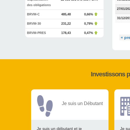
des obligations
27/01/20
BRVM-C
485,48
0,66%
31/12/20
BRVM-30
231,22
0,79%
BRVM-PRES
178,43
0,47%
« pr
Investissons 
Je suis un Débutant
Je suis un débutant et je
Je su