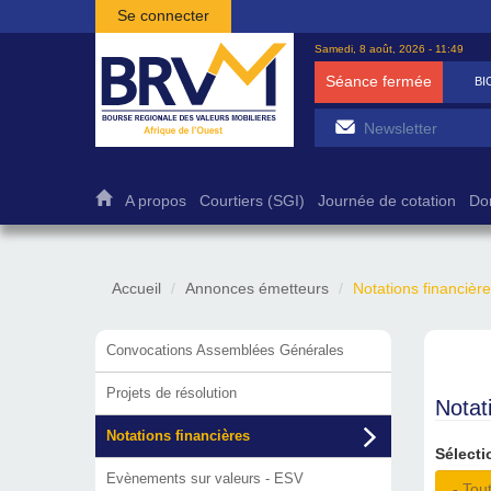
Aller au contenu principal
Se connecter
Samedi, 8 août, 2026 - 11:49
Séance fermée
BI
A propos
Courtiers (SGI)
Journée de cotation
Do
Accueil
Annonces émetteurs
Notations financièr
Convocations Assemblées Générales
Projets de résolution
Notat
Notations financières
Sélecti
Evènements sur valeurs - ESV