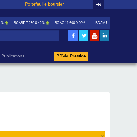
Portefeuille boursier
FR
1%
BOABF
7 230
0,42%
BOAC
11 600
0,00%
BOAM
5 585
0,09%
rche
Publications
BRVM Prestige