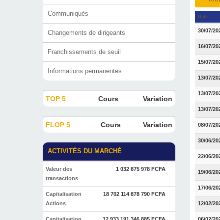
Communiqués
Date
30/07/20
Changements de dirigeants
16/07/20
Franchissements de seuil
15/07/20
Informations permanentes
13/07/20
13/07/20
TOP 5
Cours
Variation
13/07/20
FLOP 5
Cours
Variation
08/07/20
30/06/20
ACTIVITÉS DU MARCHÉ
22/06/20
Valeur des
1 032 875 978 FCFA
19/06/20
transactions
17/06/20
Capitalisation
18 702 114 878 790 FCFA
Actions
12/02/20
Capitalisation
12 933 191 346 885 FCFA
06/02/20