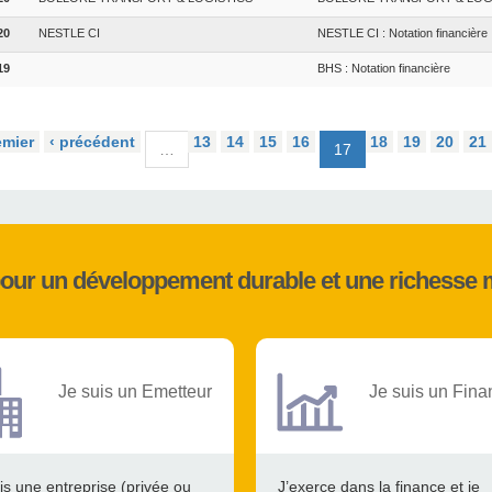
20
NESTLE CI
NESTLE CI : Notation financière
19
BHS : Notation financière
emier
‹ précédent
13
14
15
16
18
19
20
21
…
17
pour un développement durable et une richesse 
Je suis un Emetteur
Je suis un Fina
is une entreprise (privée ou
J’exerce dans la finance et je