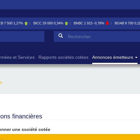
CB
7 500
1,27%
BICC
29 000
0,34%
BNBC
1 915
-0,78%
BOAB
8 700
0,1
Formulaire de reche
Rechercher
nnées et Services
Rapports sociétés cotées
Annonces émetteurs
es
ions financières
onner une société cotée