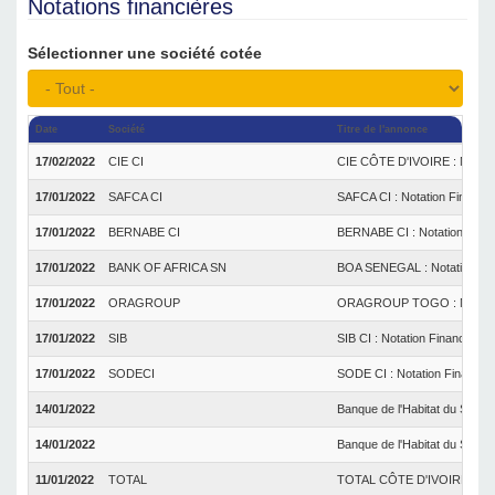
Notations financières
Sélectionner une société cotée
Date
Société
Titre de l'annonce
17/02/2022
CIE CI
CIE CÔTE D'IVOIRE : Notatio
17/01/2022
SAFCA CI
SAFCA CI : Notation Financiè
17/01/2022
BERNABE CI
BERNABE CI : Notation Finan
17/01/2022
BANK OF AFRICA SN
BOA SENEGAL : Notation Fin
17/01/2022
ORAGROUP
ORAGROUP TOGO : Notation
17/01/2022
SIB
SIB CI : Notation Financière
17/01/2022
SODECI
SODE CI : Notation Financièr
14/01/2022
Banque de l'Habitat du Sénéga
14/01/2022
Banque de l'Habitat du Sénéga
11/01/2022
TOTAL
TOTAL CÔTE D'IVOIRE : Nota