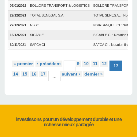
07/01/2022
BOLLORE TRANSPORT & LOGISTICS
BOLLORE TRANSPORT & LOGI
29/12/2021
TOTAL SENEGAL S.A.
TOTAL SENEGAL : Notation f
27/12/2021
NSBC
NSIA BANQUE CI : Notation f
15/12/2021
SICABLE
SICABLE CI : Notation financ
30/11/2021
SAFCA CI
SAFCA CI : Notation financiè
« premier
‹ précédent
9
10
11
12
…
13
14
15
16
17
suivant ›
dernier »
…
Investissons pour un développement durable et une
richesse mieux partagée