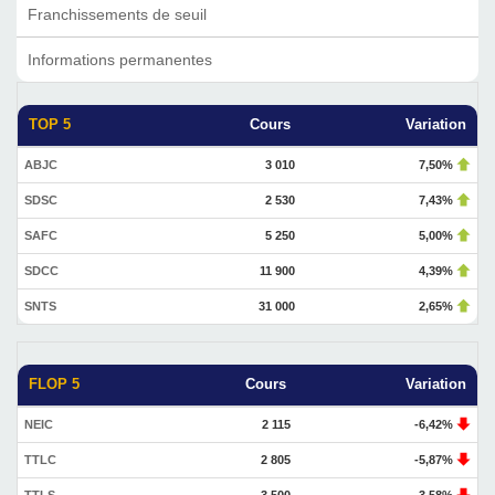
Franchissements de seuil
Informations permanentes
TOP 5
Cours
Variation
ABJC
3 010
7,50%
SDSC
2 530
7,43%
SAFC
5 250
5,00%
SDCC
11 900
4,39%
SNTS
31 000
2,65%
FLOP 5
Cours
Variation
NEIC
2 115
-6,42%
TTLC
2 805
-5,87%