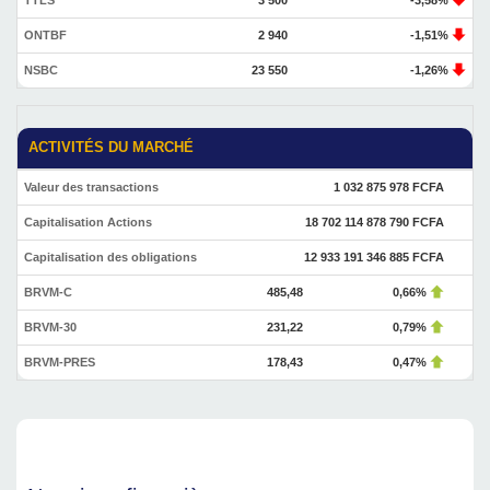
TTLS
3 500
-3,58%
ONTBF
2 940
-1,51%
NSBC
23 550
-1,26%
ACTIVITÉS DU MARCHÉ
Valeur des transactions
1 032 875 978 FCFA
Capitalisation Actions
18 702 114 878 790 FCFA
Capitalisation des obligations
12 933 191 346 885 FCFA
BRVM-C
485,48
0,66%
BRVM-30
231,22
0,79%
BRVM-PRES
178,43
0,47%