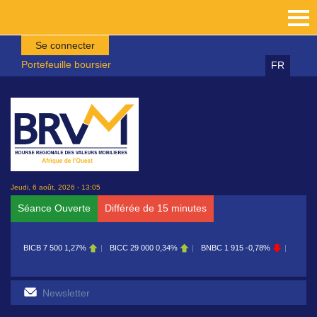
Aller au contenu principal
Se connecter
Portefeuille boursier
FR
Jeudi, 6 août, 2026 - 13:05
Séance Ouverte
Différée de 15 minutes
7 500
1,27%
BICC
29 000
0,34%
BNBC
1 915
-0,78%
BOAB
8 700
0,11