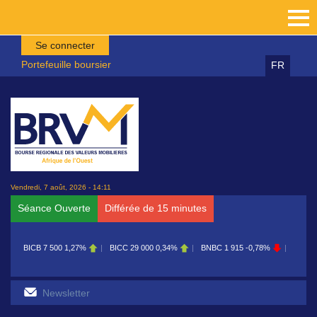
Aller au contenu principal
Se connecter
Portefeuille boursier
FR
Vendredi, 7 août, 2026 - 14:11
Séance Ouverte
Différée de 15 minutes
BICB
7 500
1,27%
BICC
29 000
0,34%
BNBC
1 915
-0,78%
BOAB
8 70