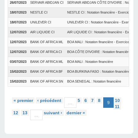
26/07/2023
SERVAIR ABIDJAN CI
SERVAIR ABIDJAN CÔTE D'IVOIRE : Notation fi
18/07/2023
NESTLE CI
NESTLE CI : Notation financière - Exercice 202
18/07/2023
UNILEVER CI
UNILEVER CI : Notation financière - Exercice 
12/07/2023
AIR LIQUIDE CI
AIR LIQUIDE CI : Notation financière - Exercic
12/07/2023
BANK OF AFRICA ML
BOA MALI : Notation financière - Exercice 2023
12/07/2023
BANK OF AFRICA CI
BOA CÔTE D'IVOIRE : Notation financière - Ex
03/07/2023
BANK OF AFRICA ML
BOA MALI : Notation financière
15/02/2023
BANK OF AFRICA BF
BOA BURKINA FASO : Notation financière
15/02/2023
BANK OF AFRICA SN
BOA SENEGAL : Notation financière
« premier
‹ précédent
5
6
7
8
10
…
9
11
12
13
suivant ›
dernier »
…