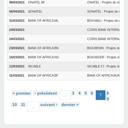
08/04/2021
ONATEL BF
ONATEL : Projets de résoluti
06/04/2021
SONATEL
SONATEL : Projets de résolut
31/03/2021
BANK OF AFRICA ML
BOA MALI : Projets de résolu
24/03/2021
CORIS BANK INTERNATIONAL : 
24/03/2021
CORIS BANK INTERNATIONAL : 
23/03/2021
BANK OF AFRICA BN
BOA BENIN : Projets de résol
16/03/2021
BANK OF AFRICA NG
BOA NIGER : Projets de résol
12/03/2021
SICABLE
SICABLE CI : Projets de réso
11/03/2021
BANK OF AFRICA BF
BANK OF AFRICA BURKINA FAS
« premier
‹ précédent
3
4
5
6
8
…
7
9
10
11
suivant ›
dernier »
…