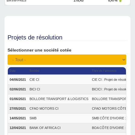
BRVM-PRES
178,43
0,47%
Projets de résolution
Sélectionner une société cotée
Date
Société
Titre de l'annonce
04/06/2021
CIE CI
CIE CI : Projet de résolution
02/06/2021
BICI CI
BICICI : Projet de résolution
01/06/2021
BOLLORE TRANSPORT & LOGISTICS
BOLLORE TRANSPORT & LOGIST
27/05/2021
CFAO MOTORS CI
CFAO MOTORS CÔTE D'IVOIRE 
14/05/2021
SMB
SMB CÔTE D'IVOIRE : Projets
12/04/2021
BANK OF AFRICA CI
BOA CÔTE D'IVOIRE : Projets