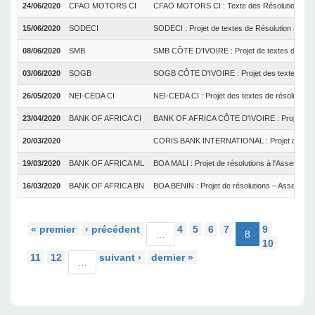
24/06/2020
CFAO MOTORS CI
CFAO MOTORS CI : Texte des Résolutions à l'
15/06/2020
SODECI
SODECI : Projet de textes de Résolution à l'A
08/06/2020
SMB
SMB CÔTE D'IVOIRE : Projet de textes de Réso
03/06/2020
SOGB
SOGB CÔTE D'IVOIRE : Projet des textes de r
26/05/2020
NEI-CEDA CI
NEI-CEDA CI : Projet des textes de résolution
23/04/2020
BANK OF AFRICA CI
BANK OF AFRICA CÔTE D'IVOIRE : Projets de r
20/03/2020
CORIS BANK INTERNATIONAL : Projet de résolu
19/03/2020
BANK OF AFRICA ML
BOA MALI : Projet de résolutions à l'Assemblée
16/03/2020
BANK OF AFRICA BN
BOA BENIN : Projet de résolutions – Assemblé
« premier
‹ précédent
4
5
6
7
9
…
8
10
11
12
suivant ›
dernier »
…