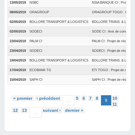
13/05/2019
NSBC
NSIA BANQUE CI : Projet de r
08/05/2019
ORAGROUP
ORAGROUP TOGO : Projet de 
02/05/2019
BOLLORE TRANSPORT & LOGISTICS
BOLLORE TRANS. & LOG. CI : 
02/05/2019
SODECI
SODE CI : Avis de convocatio
23/04/2019
PALM CI
PALM CI : Projet de résoluti
23/04/2019
SODECI
SODECI : Projet de résolutio
19/04/2019
BOLLORE TRANSPORT & LOGISTICS
BOLLORE TRANS. & LOG. CI : 
17/04/2019
ECOBANK TG
ETI TOGO : Projet de résolut
15/04/2019
SAPH CI
SAPH CI : Projet de résoluti
« premier
‹ précédent
5
6
7
8
10
…
9
11
12
13
suivant ›
dernier »
…