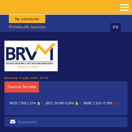
Aller au contenu principal
Se connecter
Portefeuille boursier
FR
Dimanche, 9 août, 2026 - 05:23
Séance fermée
7 500
1,27%
BICC
29 000
0,34%
BNBC
1 915
-0,78%
BOAB
8 700
0,11