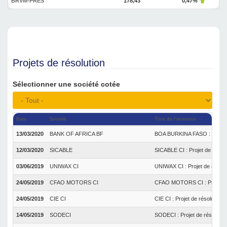
BRVM-PRES
178,43
0,47%
Projets de résolution
Sélectionner une société cotée
Date
Société
Titre de l'annonce
13/03/2020
BANK OF AFRICA BF
BOA BURKINA FASO : Projet d
12/03/2020
SICABLE
SICABLE CI : Projet de résol
03/06/2019
UNIWAX CI
UNIWAX CI : Projet de résolu
24/05/2019
CFAO MOTORS CI
CFAO MOTORS CI : Projet de 
24/05/2019
CIE CI
CIE CI : Projet de résolution
14/05/2019
SODECI
SODECI : Projet de résolutio