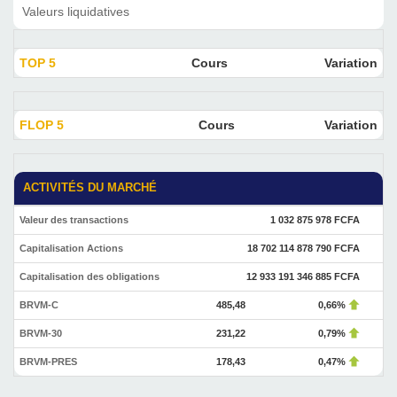
Valeurs liquidatives
TOP 5
Cours
Variation
FLOP 5
Cours
Variation
ACTIVITÉS DU MARCHÉ
Valeur des transactions
1 032 875 978 FCFA
Capitalisation Actions
18 702 114 878 790 FCFA
Capitalisation des obligations
12 933 191 346 885 FCFA
BRVM-C
485,48
0,66%
BRVM-30
231,22
0,79%
BRVM-PRES
178,43
0,47%