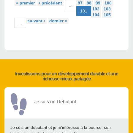
« premier
‹ précédent
97
98
99
100
…
102
103
101
104
105
suivant ›
dernier »
…
Investissons pour un développement durable et une
richesse mieux partagée
Je suis un Débutant
Je suis un débutant et je m’intéresse à la bourse, son