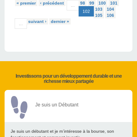
« premier
‹ précédent
98
99
100
101
…
103
104
102
105
106
suivant ›
dernier »
…
Investissons pour un développement durable et une
richesse mieux partagée
Je suis un Débutant
Je suis un débutant et je m’intéresse à la bourse, son