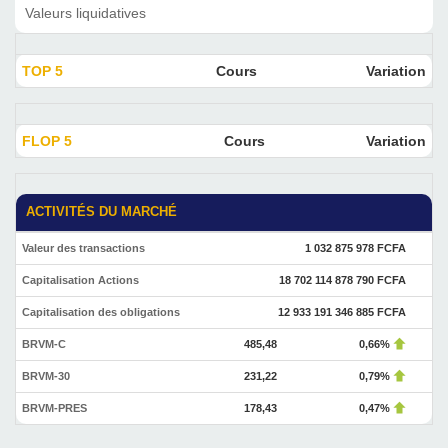
Valeurs liquidatives
TOP 5
Cours
Variation
FLOP 5
Cours
Variation
ACTIVITÉS DU MARCHÉ
Valeur des transactions
1 032 875 978 FCFA
Capitalisation Actions
18 702 114 878 790 FCFA
Capitalisation des obligations
12 933 191 346 885 FCFA
BRVM-C
485,48
0,66%
BRVM-30
231,22
0,79%
BRVM-PRES
178,43
0,47%