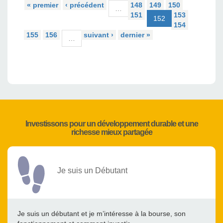
« premier
‹ précédent
148
149
150
…
151
153
152
154
155
156
suivant ›
dernier »
…
Investissons pour un développement durable et une
richesse mieux partagée
Je suis un Débutant
Je suis un débutant et je m’intéresse à la bourse, son