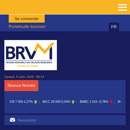
Aller au contenu principal
Se connecter
Portefeuille boursier
FR
Samedi, 8 août, 2026 - 06:24
Séance fermée
BICC
29 000
0,34%
BNBC
1 915
-0,78%
BOAB
8 700
0,11%
BOAB