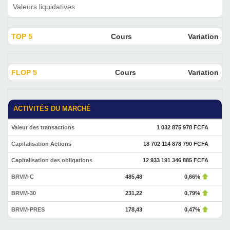
Valeurs liquidatives
TOP 5
Cours
Variation
FLOP 5
Cours
Variation
ACTIVITÉS DU MARCHÉ
Valeur des transactions
1 032 875 978 FCFA
Capitalisation Actions
18 702 114 878 790 FCFA
Capitalisation des obligations
12 933 191 346 885 FCFA
BRVM-C
485,48
0,66%
BRVM-30
231,22
0,79%
BRVM-PRES
178,43
0,47%